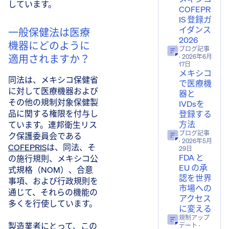
しています。
COFEPR
IS 登録ガ
イダンス
一般保健法は医療
2026
機器にどのように
ブログ記事
適用されますか？
· 2026年6月
17日
メキシコ
同法は、メキシコ保健省
で医療機
に対して医療機器および
器と
その他の規制対象保健製
IVDsを
品に関する権限を付与し
登録する
方法
ています。連邦衛生リス
ブログ記事
ク保護委員会である
· 2026年5月
COFEPRIS
は、同法、そ
29日
FDA と
の施行規則、メキシコ公
EU の承
式規格（NOM）、合意
認を世界
事項、および行政規則を
市場への
通じて、それらの機能の
アクセス
多くを行使しています。
に変える
規制アップ
製造業者にとって、この
デート
·