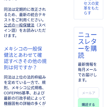
セスの変
革をもた
同法は定期的に改正され
らす
るため、最新の統合テキ
ストをご利用ください。
公式の一般保健法
（スペ
イン語）をお読みいただ
ニュー
けます。
スレタ
ーを購
メキシコの一般保
読
健法とあわせて確
認すべきその他の規
最新情報を
則は何ですか？
毎月メール
でお届けし
同法は上位の法的枠組み
ます。
を定めている一方で、規
則、メキシコ公式規格、
COFEPRIS基準、および
最新の行政手続によって
機器固有の詳細の多くが