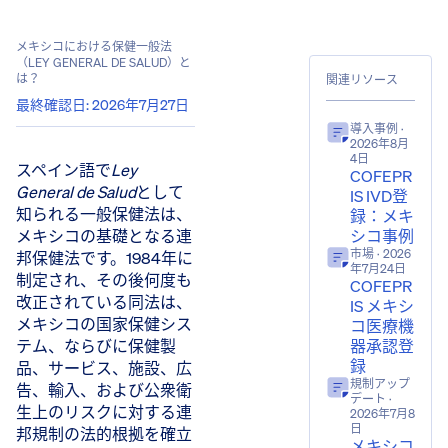
メキシコにおける保健一般法
（LEY GENERAL DE SALUD）と
は？
関連リソース
最終確認日
:
2026年7月27日
導入事例
·
2026年8月
4日
スペイン語で​
Ley
COFEPR
General de Salud
​として
IS IVD登
知られる一般保健法は、
録：メキ
メキシコの基礎となる連
シコ事例
市場
· 2026
邦保健法です。1984年に
年7月24日
制定され、その後何度も
COFEPR
改正されている同法は、
IS メキシ
メキシコの国家保健シス
コ医療機
テム、ならびに保健製
器承認登
録
品、サービス、施設、広
規制アップ
告、輸入、および公衆衛
デート
·
生上のリスクに対する連
2026年7月8
日
邦規制の法的根拠を確立
メキシコ