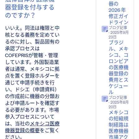
器の
器登録を付与する
2026 年
のですか？
修正ガイ
ドライン
いいえ。同法は権限と中
ブログ記事
· 2025年9月
核となる義務を定めてい
23日
るのに対し、製品固有の
ブラジ
承認プロセスは
ル、メキ
シコ、コ
COFEPRISが管轄・管理
ロンビア
しています。外国製造業
の医療機
者は通常、メキシコに拠
器登録の
点を置く登録ホルダーを
費用とス
通じて申請手続きを行
ケジュー
い、ドシエ（申請資料）
ル
の作成前に機器の分類お
ブログ記事
よび申請ルートを確認す
· 2025年8月
20日
る必要があります。市場
メキシコ
参入プロセスについて
の短縮規
は、当社の
メキシコ医療
制経路は
機器登録の概要
をご覧く
医療機器
市場アク
ださい。