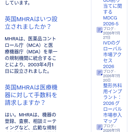
UDI割り
しています。
当てに関
する
MDCG
英国MHRAはいつ設
2026-5
立されましたか？
ブログ
·
2026年7月
27日
MHRAは、医薬品コント
IVDのグ
ロール庁（MCA）と医
ローバル
療機器庁（MDA）を単一
市場アク
の規制機関に統合するこ
セス
とにより、2003年4月1
2026
日に設立されました。
ブログ
·
2026年7月
20日
整形外科
英国MHRAは医療機
用インプ
器に対して手数料を
ラント：
請求しますか？
2026 グ
ローバル
はい。MHRAは、機器の
市場参入
マップ
登録、査察、相談ミーテ
ブログ
·
ィングなど、広範な規制
2026年7月