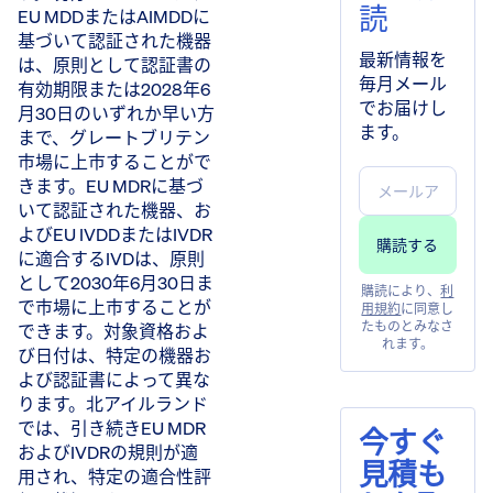
読
EU MDDまたはAIMDDに
基づいて認証された機器
最新情報を
は、原則として認証書の
毎月メール
有効期限または2028年6
でお届けし
月30日のいずれか早い方
ます。
まで、グレートブリテン
市場に上市することがで
きます。EU MDRに基づ
いて認証された機器、お
よびEU IVDDまたはIVDR
に適合するIVDは、原則
として2030年6月30日ま
購読により、
利
で市場に上市することが
用規約
に同意し
たものとみなさ
できます。対象資格およ
れます。
び日付は、特定の機器お
よび認証書によって異な
ります。北アイルランド
では、引き続きEU MDR
今すぐ
およびIVDRの規則が適
見積も
用され、特定の適合性評