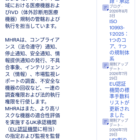
録・承認
域における医療機器およ
ブログ
·
びIVD（体外診断用医療
2026年8月
3日
機器）規制の管轄および
ISO
執行を担当しています。
10993-
1:2025：
MHRAは、コンプライア
1つのコ
ア、7つ
ンス（法令遵守）通知、
の規制体
停止通知、安全通知、情
系
報提供通知の発行、不具
規制アップ
合事象、インテリジェン
デート
·
ス（情報）、市場監視レ
2026年7月
29日
ポートの調査、不安全な
EU認証
機器の回収など、一連の
機関の標
調査権限および法的執行
準手数料
権限を行使します。
リストが
MHRAはまた、より高リ
更新され
ました
スクな機器の適合性評価
規制アップ
を実施するUK承認機関
デート
·
（
EU 認証機関
に相当）
2026年7月
29日
の指定および監視を監督