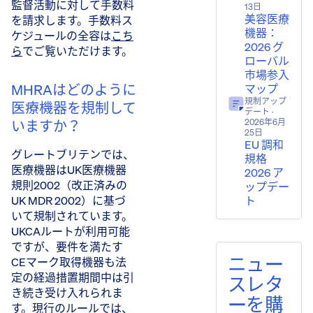
監督活動に対して手数料
13日
美容医療
を請求します。手数料ス
機器：
ケジュールの全容は
こち
2026 グ
ら
でご覧いただけます。
ローバル
市場参入
MHRAはどのように
マップ
規制アップ
医療機器を規制して
デート
·
2026年6月
いますか？
25日
EU 調和
グレートブリテンでは、
規格
医療機器はUK医療機器
2026 ア
規則2002（改正済みの
ップデー
ト
UK MDR 2002）に基づ
いて規制されています。
UKCAルートが利用可能
ですが、要件を満たす
ニュー
CEマーク取得機器も法
定の経過措置期間中は引
スレタ
き続き受け入れられま
ーを購
す。現行のルールでは、