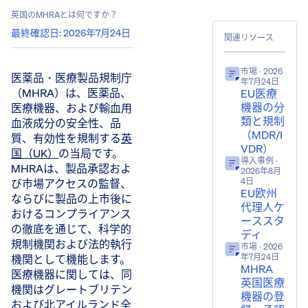
英国のMHRAとは何ですか？
最終確認日
:
2026年7月24日
関連リソース
市場
· 2026
医薬品・医療製品規制庁
年7月24日
（MHRA）は、医薬品、
EU医療
機器の分
医療機器、および輸血用
類と規制
血液成分の安全性、品
（MDR/I
質、有効性を規制する
英
VDR）
国（UK）
の当局です。
導入事例
·
MHRAは、製品承認およ
2026年8月
び市場アクセスの監督、
4日
EU欧州
ならびに製品の上市後に
代理人ケ
おけるコンプライアンス
ーススタ
の徹底を通じて、科学的
ディ
規制機関および法的執行
市場
· 2026
機関として機能します。
年7月24日
MHRA
医療機器に関しては、同
英国医療
機関はグレートブリテン
機器の登
および北アイルランド全