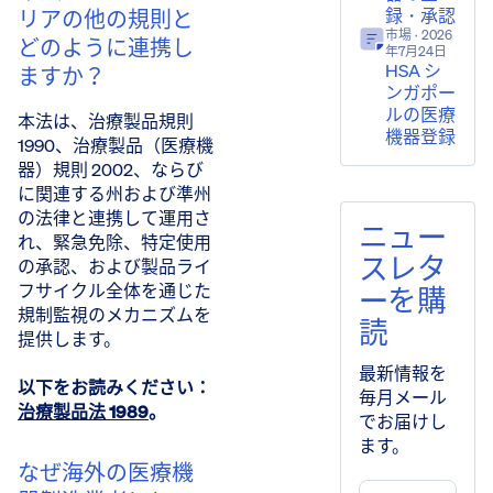
録・承認
リアの他の規則と
市場
· 2026
どのように連携し
年7月24日
HSA シ
ますか？
ンガポー
ルの医療
本法は、治療製品規則
機器登録
1990、治療製品（医療機
器）規則 2002、ならび
に関連する州および準州
の法律と連携して運用さ
ニュー
れ、緊急免除、特定使用
スレタ
の承認、および製品ライ
フサイクル全体を通じた
ーを購
規制監視のメカニズムを
読
提供します。
最新情報を
以下をお読みください：
​
毎月メール
治療製品法 1989
。
でお届けし
ます。
なぜ海外の医療機