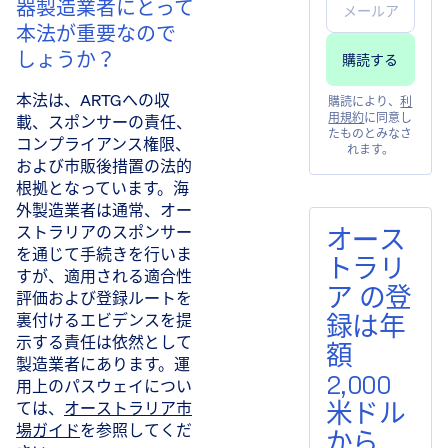
器製造業者にとって
本法が重要なので
しょうか？
本法は、ARTGへの収
購読により、
利
用規約
に同意し
載、スポンサーの責任、
たものとみなさ
コンプライアンス権限、
れます。
および市販後措置の法的
根拠となっています。海
外製造業者は通常、オー
ストラリアのスポンサー
オース
を通じて手続きを行いま
トラリ
すが、適用される適合性
ア の登
評価および登録ルートを
録は年
裏付けるエビデンスを提
示する責任は依然として
額
製造業者にあります。運
2,000
用上のパスウェイについ
米ドル
ては、
オーストラリア市
場ガイド
を参照してくだ
から