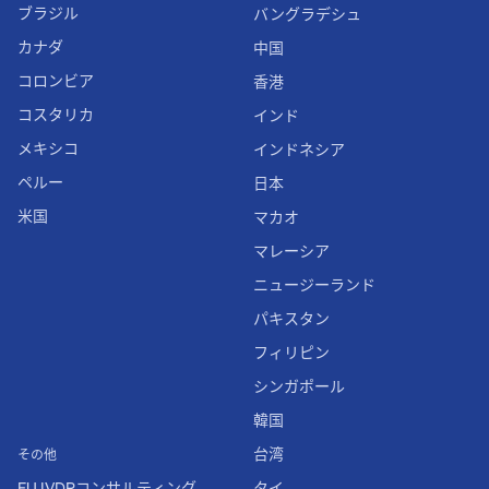
ブラジル
バングラデシュ
カナダ
中国
コロンビア
香港
コスタリカ
インド
メキシコ
インドネシア
ペルー
日本
米国
マカオ
マレーシア
ニュージーランド
パキスタン
フィリピン
シンガポール
韓国
台湾
その他
EU IVDRコンサルティング
タイ