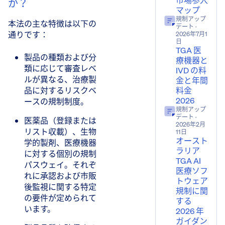
市場参入
か？
マップ
規制アップ
本法の主な特徴は以下の
デート
·
通りです：
2026年7月1
日
TGA 医
製品の種類および分
療機器と
類に応じて審査レベ
IVD の料
ルが異なる、治療製
金と年間
品に対するリスクベ
料金
2026
ースの規制制度。
規制アップ
デート
·
医薬品（登録または
2026年2月
リスト収載）、生物
11日
オースト
学的製剤、医療機器
ラリア
に対する個別の規制
TGA AI
パスウェイ。それぞ
医療ソフ
れに承認および市販
トウェア
後監視に関する特定
規制に関
の要件が定められて
する
います。
2026 年
ガイダン