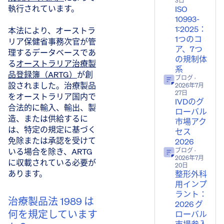
3日
執行されています。
ISO
10993-
1:2025：
本法により、オーストラ
1つのコ
リア保健省事務次官が管
ア、7つ
理するデータベースであ
の規制体
る
オーストラリア治療製
系
品登録簿（ARTG）
が創
ブログ
·
設されました。治療製品
2026年7月
27日
をオーストラリア国内で
IVDのグ
合法的に輸入、輸出、製
ローバル
造、または供給するに
市場アク
は、特定の規定に基づく
セス
免除または承認を受けて
2026
いる場合を除き、ARTG
ブログ
·
2026年7月
に収載されている必要が
20日
あります。
整形外科
用インプ
ラント：
治療製品法 1989 は
2026 グ
何を規定しています
ローバル