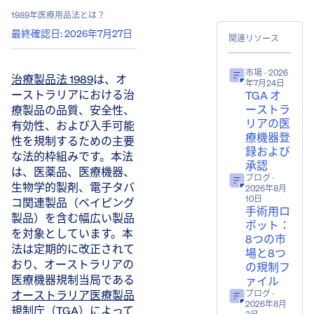
1989年医療用品法とは？
最終確認日
:
2026年7月27日
関連リソース
市場
· 2026
治療製品法 1989
は、オ
年7月24日
ーストラリアにおける治
TGA オ
ーストラ
療製品の品質、安全性、
リアの医
有効性、および入手可能
療機器登
性を規制するための主要
録および
な法的枠組みです。本法
承認
は、医薬品、医療機器、
ブログ
·
生物学的製剤、電子タバ
2026年8月
10日
コ関連製品（ベイピング
手術用ロ
製品）を含む幅広い製品
ボット：
を対象としています。本
8つの市
法は定期的に改正されて
場と8つ
おり、オーストラリアの
の規制フ
医療機器規制当局である
ァイル
オーストラリア医療製品
ブログ
·
2026年8月
規制庁（TGA）
によって