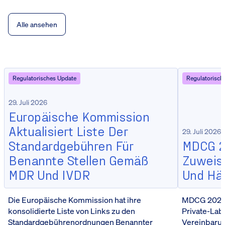
Alle ansehen
Regulatorisches Update
Regulatorisch
29. Juli 2026
Europäische Kommission
Aktualisiert Liste Der
29. Juli 2026
Standardgebühren Für
MDCG 20
Benannte Stellen Gemäß
Zuweisu
MDR Und IVDR
Und Hä
Die Europäische Kommission hat ihre
MDCG 2026-5
konsolidierte Liste von Links zu den
Private-Lab
Standardgebührenordnungen Benannter
Vereinbarun