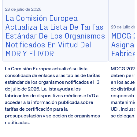
29 de julio de 2026
La Comisión Europea
Actualiza La Lista De Tarifas
29 de julio d
Estándar De Los Organismos
MDCG 2
Notificados En Virtud Del
Asignac
MDR Y El IVDR
Fabrica
La Comisión Europea actualizó su lista
MDCG 2026-5
consolidada de enlaces a las tablas de tarifas
deben perma
estándar de los organismos notificados el 13
en los acue
de julio de 2026. La lista ayuda a los
de distribui
fabricantes de dispositivos médicos e IVD a
responsabili
acceder a la información publicada sobre
mantenimien
tarifas de certificación para la
UDI, incluso
presupuestación y selección de organismos
se delegan.
notificados.