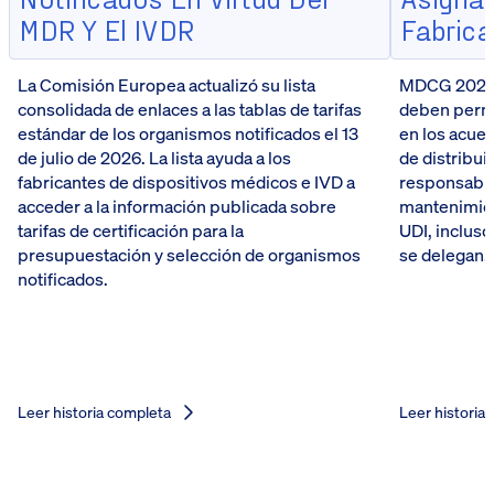
MDR Y El IVDR
Fabrica
La Comisión Europea actualizó su lista
MDCG 2026-5
consolidada de enlaces a las tablas de tarifas
deben perma
estándar de los organismos notificados el 13
en los acue
de julio de 2026. La lista ayuda a los
de distribui
fabricantes de dispositivos médicos e IVD a
responsabili
acceder a la información publicada sobre
mantenimien
tarifas de certificación para la
UDI, incluso
presupuestación y selección de organismos
se delegan.
notificados.
Leer historia completa
Leer historia