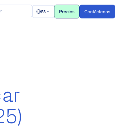
Precios
Contáctenos
ES
car
25)