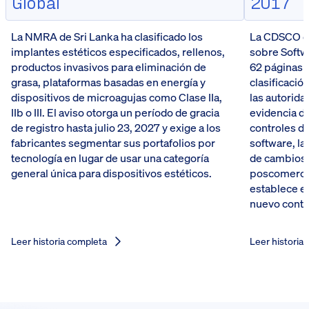
Global
2017
La NMRA de Sri Lanka ha clasificado los
La CDSCO de 
implantes estéticos especificados, rellenos,
sobre Softw
productos invasivos para eliminación de
62 páginas 
grasa, plataformas basadas en energía y
clasificació
dispositivos de microagujas como Clase IIa,
las autorida
IIb o III. El aviso otorga un período de gracia
evidencia de
de registro hasta julio 23, 2027 y exige a los
controles de
fabricantes segmentar sus portafolios por
software, la
tecnología en lugar de usar una categoría
de cambios e
general única para dispositivos estéticos.
poscomercia
establece e
nuevo contro
Leer historia completa
Leer historia