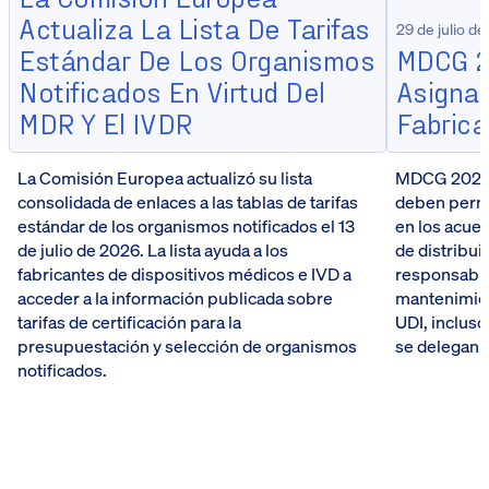
Actualiza La Lista De Tarifas
29 de julio d
Estándar De Los Organismos
MDCG 2
Notificados En Virtud Del
Asignac
MDR Y El IVDR
Fabrica
La Comisión Europea actualizó su lista
MDCG 2026-5
consolidada de enlaces a las tablas de tarifas
deben perma
estándar de los organismos notificados el 13
en los acue
de julio de 2026. La lista ayuda a los
de distribui
fabricantes de dispositivos médicos e IVD a
responsabili
acceder a la información publicada sobre
mantenimien
tarifas de certificación para la
UDI, incluso
presupuestación y selección de organismos
se delegan.
notificados.