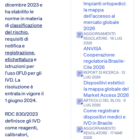
Impianti ortopedici:
dicembre 2023 e
la mappa
ha stabilito le
dell'accesso al
norme in materia
mercato globale
di
classificazione
2026
del rischio
,
AGGIORNAMENTO
requisiti di
REGOLATORE
· 16 LUG
2026
notifica e
ANVISA
registrazione
,
Cooperazione
etichettatura
e
regolatoria Brasile-
istruzioni per
Cile 2026
l'uso (IFU) per gli
REPORT DI RICERCA
· 13
LUG 2026
IVD. La
Dispositivi estetici:
risoluzione è
la mappa globale del
entrata in vigore il
Market Access 2026
1 giugno 2024.
ARTICOLO DEL BLOG
· 9
LUG 2026
Come registrare
RDC 830/2023
dispositivi medici e
definisce gli IVD
IVD in Brasile
come reagenti,
AGGIORNAMENTO
REGOLATORE
· 17 MAR
calibratori,
2026