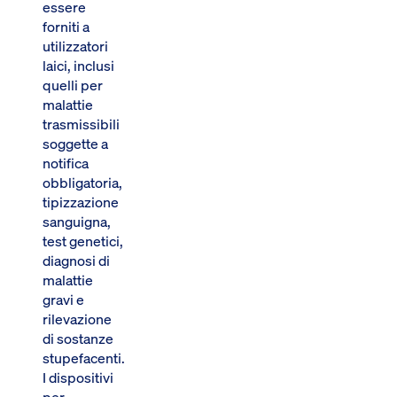
essere
forniti a
utilizzatori
laici, inclusi
quelli per
malattie
trasmissibili
soggette a
notifica
obbligatoria,
tipizzazione
sanguigna,
test genetici,
diagnosi di
malattie
gravi e
rilevazione
di sostanze
stupefacenti.
I dispositivi
per