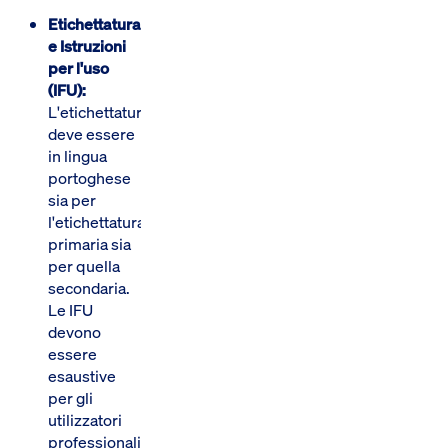
Etichettatura
e Istruzioni
per l'uso
(IFU):
L'etichettatura
deve essere
in lingua
portoghese
sia per
l'etichettatura
primaria sia
per quella
secondaria.
Le IFU
devono
essere
esaustive
per gli
utilizzatori
professionali