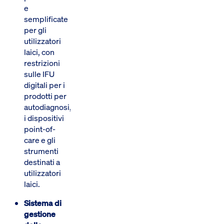
e
semplificate
per gli
utilizzatori
laici, con
restrizioni
sulle IFU
digitali per i
prodotti per
autodiagnosi,
i dispositivi
point-of-
care e gli
strumenti
destinati a
utilizzatori
laici.
Sistema di
gestione