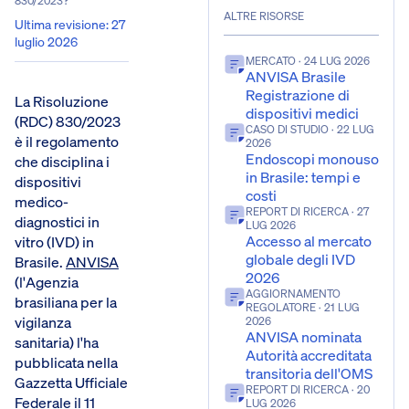
830/2023?
ALTRE RISORSE
Ultima revisione
:
27
luglio 2026
MERCATO
· 24 LUG 2026
ANVISA Brasile
Registrazione di
La Risoluzione
dispositivi medici
(RDC) 830/2023
CASO DI STUDIO
· 22 LUG
è il regolamento
2026
Endoscopi monouso
che disciplina i
in Brasile: tempi e
dispositivi
costi
medico-
REPORT DI RICERCA
· 27
diagnostici in
LUG 2026
Accesso al mercato
vitro (IVD) in
globale degli IVD
Brasile.
ANVISA
2026
(l'Agenzia
AGGIORNAMENTO
brasiliana per la
REGOLATORE
· 21 LUG
vigilanza
2026
ANVISA nominata
sanitaria) l'ha
Autorità accreditata
pubblicata nella
transitoria dell'OMS
Gazzetta Ufficiale
REPORT DI RICERCA
· 20
Federale il 11
LUG 2026