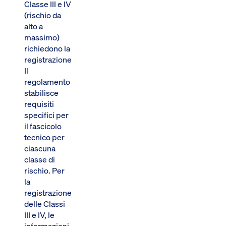
Classe III e IV
(rischio da
alto a
massimo)
richiedono la
registrazione.
Il
regolamento
stabilisce
requisiti
specifici per
il fascicolo
tecnico per
ciascuna
classe di
rischio. Per
la
registrazione
delle Classi
III e IV, le
informazioni