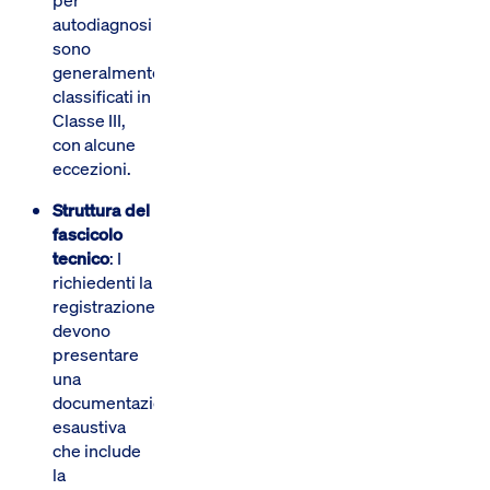
autodiagnosi
sono
generalmente
classificati in
Classe III,
con alcune
eccezioni.
Struttura del
fascicolo
tecnico
: I
richiedenti la
registrazione
devono
presentare
una
documentazione
esaustiva
che include
la