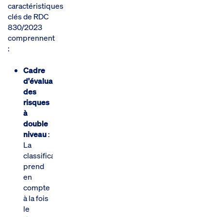
caractéristiques
clés de RDC
830/2023
comprennent
:
Cadre
d'évaluation
des
risques
à
double
niveau
:
La
classification
prend
en
compte
à la fois
le