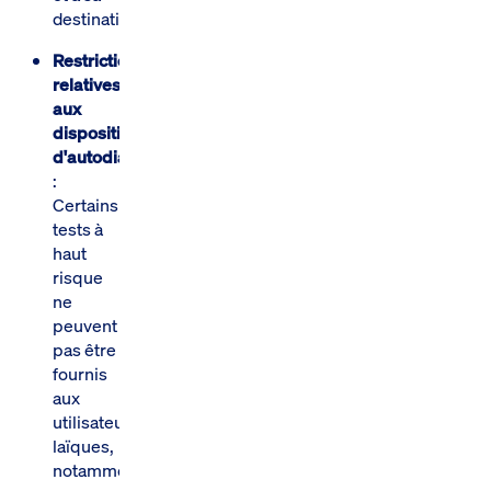
destination.
Restrictions
relatives
aux
dispositifs
d'autodiagnostic
:
Certains
tests à
haut
risque
ne
peuvent
pas être
fournis
aux
utilisateurs
laïques,
notamment