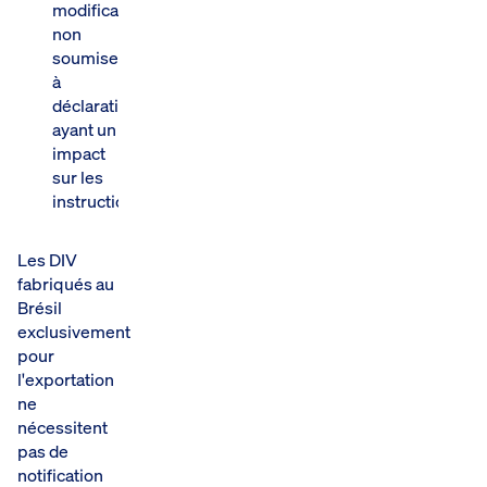
modifications
non
soumises
à
déclaration
ayant un
impact
sur les
instructions.
Les DIV
fabriqués au
Brésil
exclusivement
pour
l'exportation
ne
nécessitent
pas de
notification