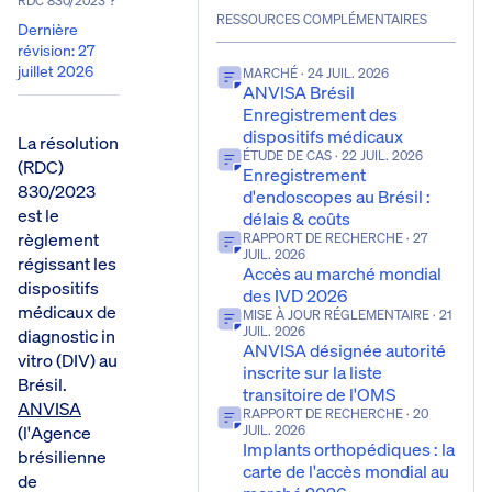
RDC 830/2023 ?
RESSOURCES COMPLÉMENTAIRES
Dernière
révision
:
27
juillet 2026
MARCHÉ
· 24 JUIL. 2026
ANVISA Brésil
Enregistrement des
dispositifs médicaux
La résolution
ÉTUDE DE CAS
· 22 JUIL. 2026
(RDC)
Enregistrement
830/2023
d'endoscopes au Brésil :
est le
délais & coûts
règlement
RAPPORT DE RECHERCHE
· 27
JUIL. 2026
régissant les
Accès au marché mondial
dispositifs
des IVD 2026
médicaux de
MISE À JOUR RÉGLEMENTAIRE
· 21
JUIL. 2026
diagnostic in
ANVISA désignée autorité
vitro (DIV) au
inscrite sur la liste
Brésil.
transitoire de l'OMS
ANVISA
RAPPORT DE RECHERCHE
· 20
(l'Agence
JUIL. 2026
Implants orthopédiques : la
brésilienne
carte de l'accès mondial au
de