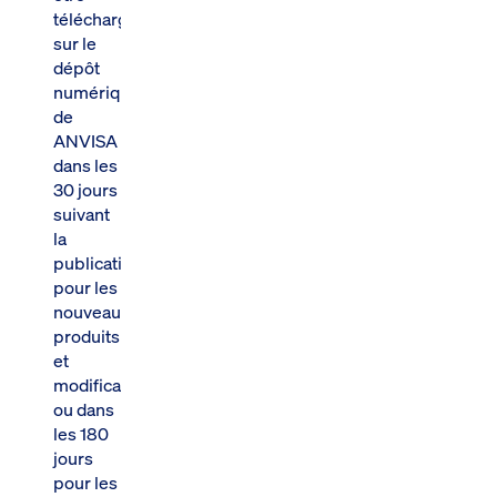
téléchargées
sur le
dépôt
numérique
de
ANVISA
dans les
30 jours
suivant
la
publication
pour les
nouveaux
produits
et
modifications,
ou dans
les 180
jours
pour les