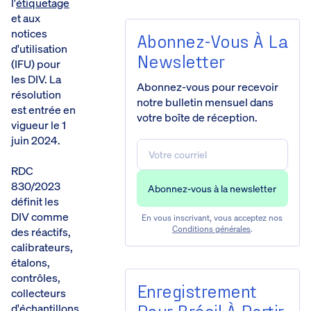
l'
étiquetage
et aux
notices
Abonnez-Vous À La
d'utilisation
Newsletter
(IFU) pour
les DIV. La
Abonnez-vous pour recevoir
résolution
notre bulletin mensuel dans
est entrée en
votre boîte de réception.
vigueur le 1
juin 2024.
RDC
830/2023
définit les
DIV comme
En vous inscrivant, vous acceptez nos
Conditions générales
.
des réactifs,
calibrateurs,
étalons,
contrôles,
Enregistrement
collecteurs
Pour Brésil À Partir
d'échantillons,