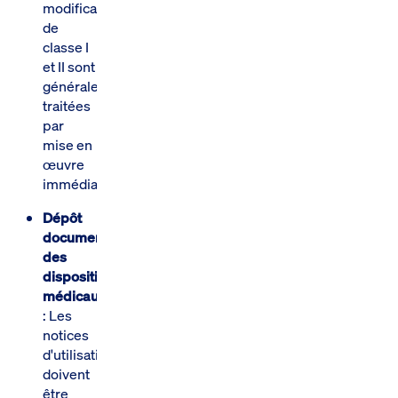
modifications
de
classe I
et II sont
généralement
traitées
par
mise en
œuvre
immédiate.
Dépôt
documentaire
des
dispositifs
médicaux
: Les
notices
d'utilisation
doivent
être