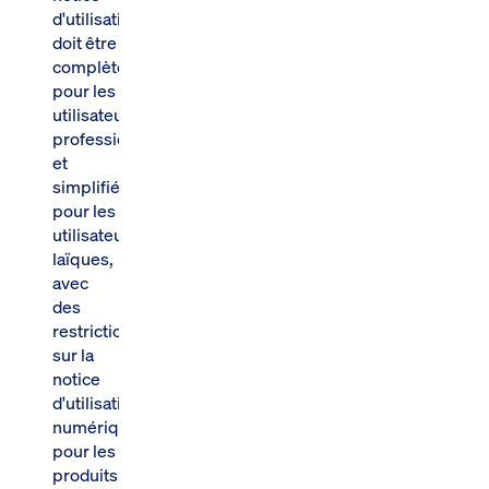
d'utilisation
doit être
complète
pour les
utilisateurs
professionnels
et
simplifiée
pour les
utilisateurs
laïques,
avec
des
restrictions
sur la
notice
d'utilisation
numérique
pour les
produits