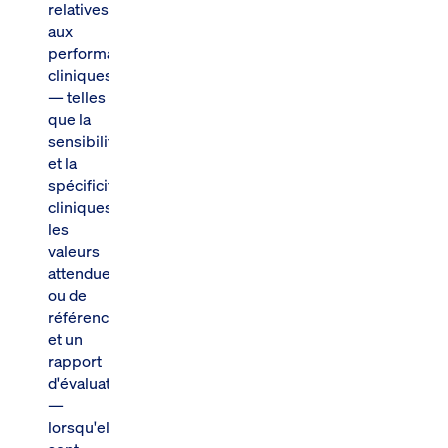
relatives
aux
performances
cliniques
— telles
que la
sensibilité
et la
spécificité
cliniques,
les
valeurs
attendues
ou de
référence,
et un
rapport
d'évaluation
—
lorsqu'elles