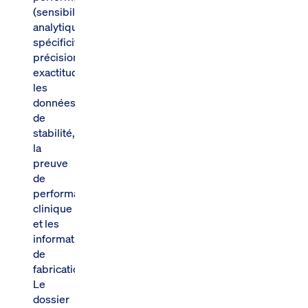
(sensibilité
analytique,
spécificité,
précision,
exactitude),
les
données
de
stabilité,
la
preuve
de
performance
clinique
et les
informations
de
fabrication.
Le
dossier