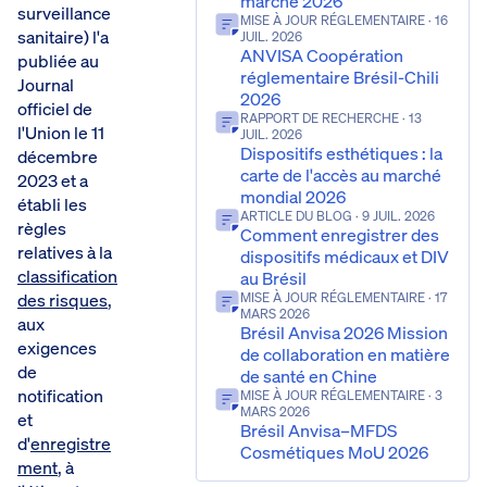
marché 2026
surveillance
MISE À JOUR RÉGLEMENTAIRE
· 16
sanitaire) l'a
JUIL. 2026
ANVISA Coopération
publiée au
réglementaire Brésil-Chili
Journal
2026
officiel de
RAPPORT DE RECHERCHE
· 13
l'Union le 11
JUIL. 2026
Dispositifs esthétiques : la
décembre
carte de l'accès au marché
2023 et a
mondial 2026
établi les
ARTICLE DU BLOG
· 9 JUIL. 2026
règles
Comment enregistrer des
relatives à la
dispositifs médicaux et DIV
classification
au Brésil
des risques
,
MISE À JOUR RÉGLEMENTAIRE
· 17
MARS 2026
aux
Brésil Anvisa 2026 Mission
exigences
de collaboration en matière
de
de santé en Chine
notification
MISE À JOUR RÉGLEMENTAIRE
· 3
MARS 2026
et
Brésil Anvisa–MFDS
d'
enregistre
Cosmétiques MoU 2026
ment
, à