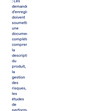
: Les
demandeurs
d'enregistrement
doivent
soumettre
une
documentation
complète
comprenant
la
description
du
produit,
la
gestion
des
risques,
les
études
de
performance