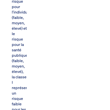
risque
pour
l'individu
(faible,
moyen,
élevé) et
le
risque
pour la
santé
publique
(faible,
moyen,
élevé),
la classe
I
représentant
un
risque
faible
pour les