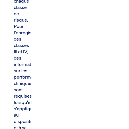
chaque
classe
de
risque.
Pour
l'enregistrement
des
classes
III et IV,
des
informations
sur les
performances
cliniques
sont
requises
lorsqu'elles
s'appliquent
au
dispositif
et à sa