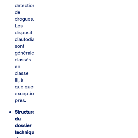
détection
de
drogues.
Les
dispositifs
d'autodiagnostic
sont
généralement
classés
en
classe
III, à
quelques
exceptions
près.
Structure
du
dossier
technique