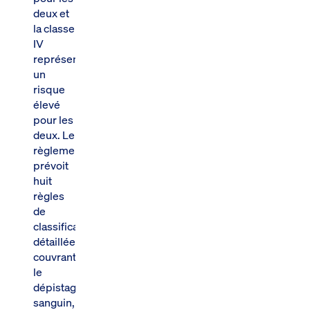
deux et
la classe
IV
représentant
un
risque
élevé
pour les
deux. Le
règlement
prévoit
huit
règles
de
classification
détaillées
couvrant
le
dépistage
sanguin,