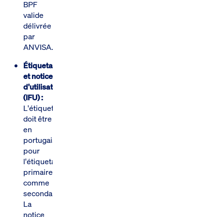
BPF
valide
délivrée
par
ANVISA.
Étiquetage
et notice
d'utilisation
(IFU) :
L'étiquetage
doit être
en
portugais
pour
l'étiquetage
primaire
comme
secondaire.
La
notice