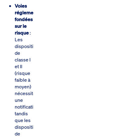
Voies
réglementaires
fondées
sur le
risque
:
Les
dispositifs
de
classe I
et II
(risque
faible à
moyen)
nécessitent
une
notification,
tandis
que les
dispositifs
de