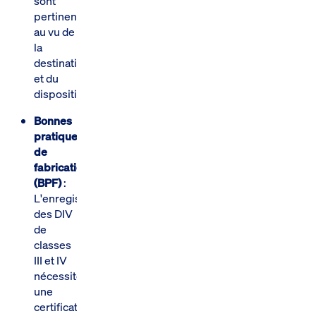
sont
pertinentes
au vu de
la
destination
et du
dispositif.
Bonnes
pratiques
de
fabrication
(BPF)
:
L'enregistrement
des DIV
de
classes
III et IV
nécessite
une
certification