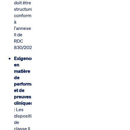
doit être
structuré
conformément
à
l'annexe
II de
RDC
830/2023.
Exigences
en
matière
de
performances
et de
preuves
cliniques
: Les
dispositifs
de
classe II