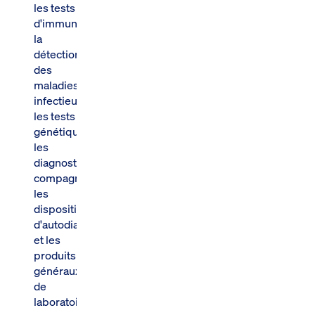
les tests
d'immunologie,
la
détection
des
maladies
infectieuses,
les tests
génétiques,
les
diagnostics
compagnons,
les
dispositifs
d'autodiagnostic
et les
produits
généraux
de
laboratoire.