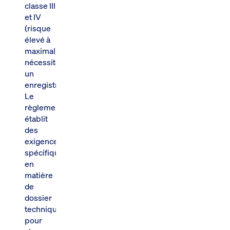
classe III
et IV
(risque
élevé à
maximal)
nécessitent
un
enregistrement.
Le
règlement
établit
des
exigences
spécifiques
en
matière
de
dossier
technique
pour