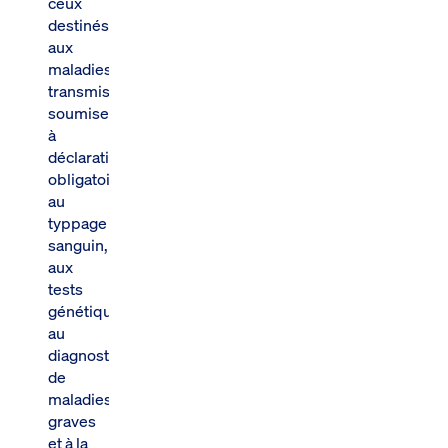
ceux
destinés
aux
maladies
transmissibles
soumises
à
déclaration
obligatoire,
au
typpage
sanguin,
aux
tests
génétiques,
au
diagnostic
de
maladies
graves
et à la