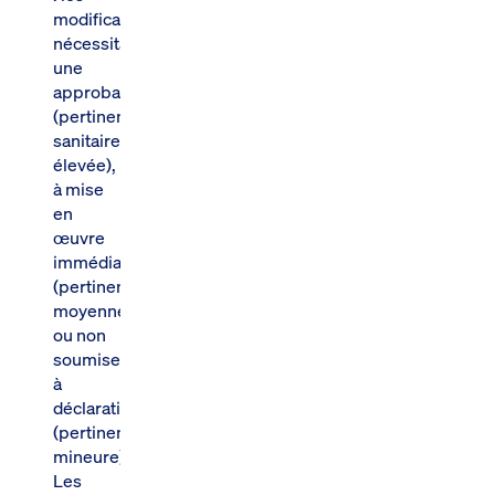
modifications
nécessitant
une
approbation
(pertinence
sanitaire
élevée),
à mise
en
œuvre
immédiate
(pertinence
moyenne)
ou non
soumises
à
déclaration
(pertinence
mineure).
Les