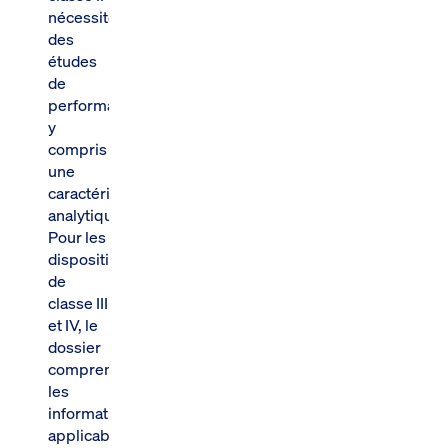
nécessitent
des
études
de
performance,
y
compris
une
caractérisation
analytique.
Pour les
dispositifs
de
classe III
et IV, le
dossier
comprend
les
informations
applicables