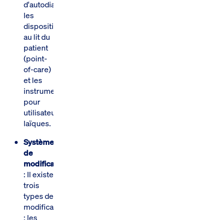
d'autodiagnostic,
les
dispositifs
au lit du
patient
(point-
of-care)
et les
instruments
pour
utilisateurs
laïques.
Système
de
modifications
: Il existe
trois
types de
modifications
: les