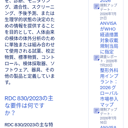
2026
を、診断、モニタリン
規制アップ
グ、適合性、スクリーニ
デート
·
ング、予後予測、または
2026年7月
21日
生理学的状態の決定のた
ANVISA
めの情報を提供すること
がWHO
を目的として、人体由来
経過措置
の検体の体外分析のため
対象収載
に単独または組み合わせ
規制当局
て使用される試薬、校正
に指定
物質、標準物質、コント
調査レポー
ト
· 2026年
ロール、検体採取器、ソ
7月20日
フトウェア、器具、その
整形外科
用インプ
他の製品と定義していま
ラント：
す。
2026 グ
ローバル
RDC 830/2023の主
市場参入
マップ
な要件は何です
規制アップ
か？
デート
·
2026年7月
16日
RDC 830/2023の主な特
ANVISA