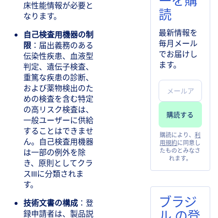
ーを購
床性能情報が必要と
読
なります。
最新情報を
自己検査用機器の制
毎月メール
限
​：届出義務のある
でお届けし
伝染性疾患、血液型
ます。
判定、遺伝子検査、
重篤な疾患の診断、
および薬物検出のた
めの検査を含む特定
の高リスク検査は、
一般ユーザーに供給
することはできませ
購読により、
利
ん。自己検査用機器
用規約
に同意し
は一部の例外を除
たものとみなさ
れます。
き、原則としてクラ
スIIIに分類されま
す。
ブラジ
技術文書の構成
​：登
ル の登
録申請者は、製品説