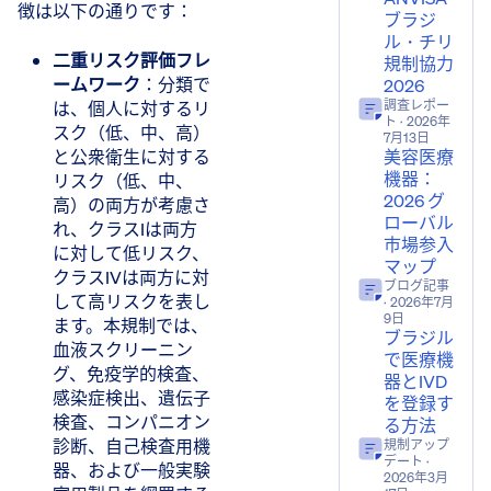
徴は以下の通りです：
ブラジ
ル・チリ
二重リスク評価フレ
規制協力
ームワーク
​：分類で
2026
は、個人に対するリ
調査レポー
ト
· 2026年
スク（低、中、高）
7月13日
と公衆衛生に対する
美容医療
機器：
リスク（低、中、
2026 グ
高）の両方が考慮さ
ローバル
れ、クラスIは両方
市場参入
に対して低リスク、
マップ
クラスIVは両方に対
ブログ記事
して高リスクを表し
· 2026年7月
9日
ます。本規制では、
ブラジル
血液スクリーニン
で医療機
グ、免疫学的検査、
器とIVD
感染症検出、遺伝子
を登録す
検査、コンパニオン
る方法
診断、自己検査用機
規制アップ
デート
·
器、および一般実験
2026年3月