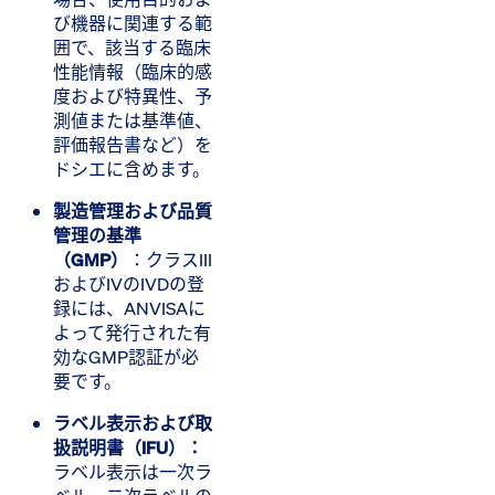
び機器に関連する範
囲で、該当する臨床
性能情報（臨床的感
度および特異性、予
測値または基準値、
評価報告書など）を
ドシエに含めます。
製造管理および品質
管理の基準
（GMP）
​：クラスIII
およびIVのIVDの登
録には、ANVISAに
よって発行された有
効なGMP認証が必
要です。
ラベル表示および取
扱説明書（IFU）：
ラベル表示は一次ラ