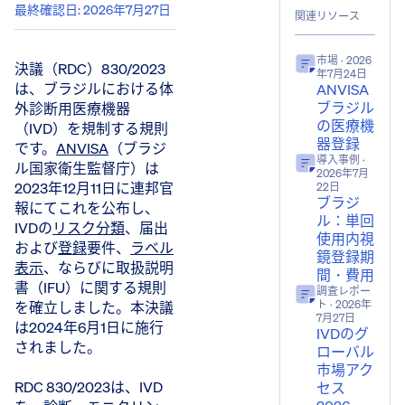
最終確認日
:
2026年7月27日
関連リソース
市場
· 2026
決議（RDC）830/2023
年7月24日
は、ブラジルにおける体
ANVISA
ブラジル
外診断用医療機器
の医療機
（IVD）を規制する規則
器登録
です。
ANVISA
（ブラジ
導入事例
·
ル国家衛生監督庁）は
2026年7月
2023年12月11日に連邦官
22日
ブラジ
報にてこれを公布し、
ル：単回
IVDの
リスク分類
、届出
使用内視
および
登録
要件、
ラベル
鏡登録期
表示
、ならびに取扱説明
間・費用
書（IFU）に関する規則
調査レポー
を確立しました。本決議
ト
· 2026年
7月27日
は2024年6月1日に施行
IVDのグ
されました。
ローバル
市場アク
RDC 830/2023は、IVD
セス