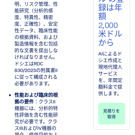
明、リスク管理、性
録は年
能研究（分析的感
額
度、特異性、精密
2,000
度、正確性）、安定
性データ、臨床性能
米ドル
の根拠資料、および
から
製造情報を含む包括
的な文書を提出しな
AIによるド
ければなりません。
シエ作成と
ドシエはRDC
現地代理人
830/2023の附属書II
サービス
に従って構成される
を、年間定
必要があります。
額料金で提
供します。
性能および臨床的根
拠の要件
​：クラスII
機器には、分析的特
見積りを
性評価を含む性能研
取得
究が必要です。クラ
スIIIおよびIV機器の
場合、使用目的およ