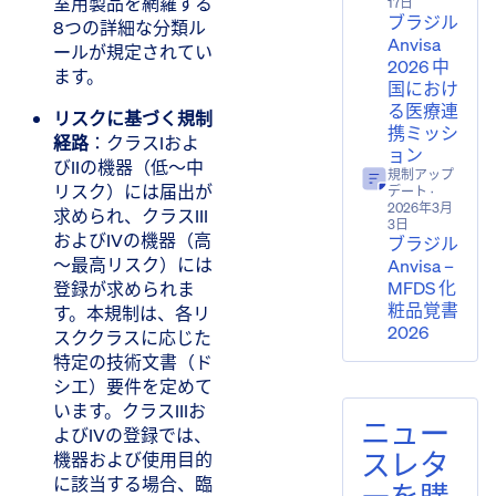
室用製品を網羅する
17日
ブラジル
8つの詳細な分類ル
Anvisa
ールが規定されてい
2026 中
ます。
国におけ
る医療連
リスクに基づく規制
携ミッシ
経路
​：クラスIおよ
ョン
びIIの機器（低～中
規制アップ
リスク）には届出が
デート
·
2026年3月
求められ、クラスIII
3日
およびIVの機器（高
ブラジル
～最高リスク）には
Anvisa –
MFDS 化
登録が求められま
粧品覚書
す。本規制は、各リ
2026
スククラスに応じた
特定の技術文書（ド
シエ）要件を定めて
います。クラスIIIお
ニュー
よびIVの登録では、
スレタ
機器および使用目的
に該当する場合、臨