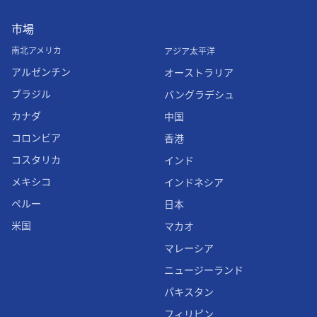
市場
南北アメリカ
アジア太平洋
アルゼンチン
オーストラリア
ブラジル
バングラデシュ
カナダ
中国
コロンビア
香港
コスタリカ
インド
メキシコ
インドネシア
ペルー
日本
米国
マカオ
マレーシア
ニュージーランド
パキスタン
フィリピン