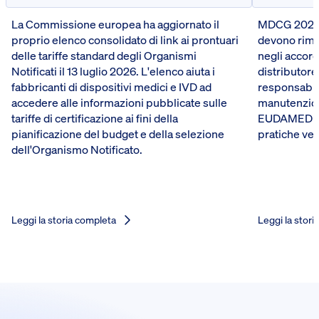
La Commissione europea ha aggiornato il
MDCG 2026-5
proprio elenco consolidato di link ai prontuari
devono riman
delle tariffe standard degli Organismi
negli accord
Notificati il 13 luglio 2026. L'elenco aiuta i
distributore
fabbricanti di dispositivi medici e IVD ad
responsabili
accedere alle informazioni pubblicate sulle
manutenzione
tariffe di certificazione ai fini della
EUDAMED del
pianificazione del budget e della selezione
pratiche ve
dell'Organismo Notificato.
Leggi la storia completa
Leggi la stori