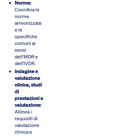
Norme:
Coordina le
norme
armonizzate
e le
specifiche
comuni ai
sensi
dell'MDR e
dell'IVDR.
Indagine e
valutazione
clinica, studi
di
prestazioni e
valutazione:
Allinea i
requisiti di
valutazione
clinica e