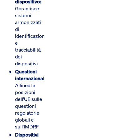
dispositivo:
Garantisce
sistemi
armonizzati
di
identificazione
e
tracciabilità
dei
dispositivi.
Questioni
internazionali:
Allinea le
posizioni
dell'UE sulle
questioni
regolatorie
globali e
sull'IMDRF.
Dispositivi