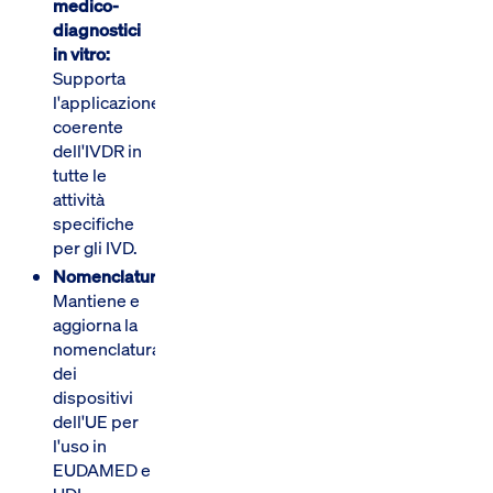
medico-
diagnostici
in vitro:
Supporta
l'applicazione
coerente
dell'IVDR in
tutte le
attività
specifiche
per gli IVD.
Nomenclatura:
Mantiene e
aggiorna la
nomenclatura
dei
dispositivi
dell'UE per
l'uso in
EUDAMED e