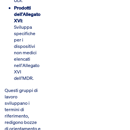
UDI.
Prodotti
dell'Allegato
XVI:
Sviluppa
specifiche
per i
dispositivi
non medici
elencati
nell'Allegato
XVI
dell'MDR.
Questi gruppi di
lavoro
sviluppano i
termini di
riferimento,
redigono bozze
di orientamento e