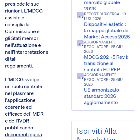
mercato globale
presiede le sue
2026
riunioni. L'MDCG
REPORT DI RICERCA
· 13
assiste e
LUG 2026
Dispositivi estetici:
consiglia la
la mappa globale del
Commissione e
Market Access 2026
gli Stati membri
AGGIORNAMENTO
nell'attuazione e
REGOLATORE
· 25 GIU
nell'interpretazione
2026
MDCG 2021-5 Rev.1:
di tali
transizione al
regolamenti.
simbolo EU REP
AGGIORNAMENTO
L'MDCG svolge
REGOLATORE
· 25 GIU
2026
un ruolo centrale
UE armonizzato
nel plasmare
standard 2026
l'applicazione
aggiornamento
coerente ed
efficace dell'MDR
e dell'IVDR
pubblicando
Iscriviti Alla
documenti guida
Newsletter