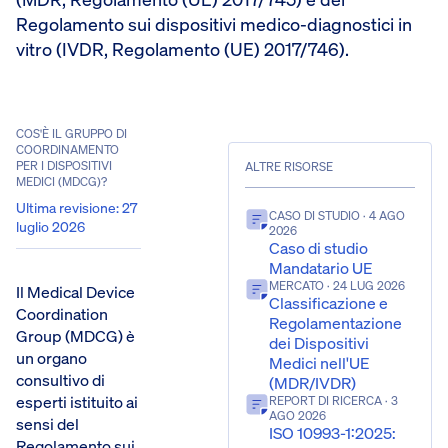
Regolamento sui dispositivi medico-diagnostici in
vitro (IVDR, Regolamento (UE) 2017/746).
COS'È IL GRUPPO DI
COORDINAMENTO
PER I DISPOSITIVI
ALTRE RISORSE
MEDICI (MDCG)?
Ultima revisione
:
27
CASO DI STUDIO
· 4 AGO
luglio 2026
2026
Caso di studio
Mandatario UE
MERCATO
· 24 LUG 2026
Il Medical Device
Classificazione e
Coordination
Regolamentazione
Group (MDCG) è
dei Dispositivi
un organo
Medici nell'UE
consultivo di
(MDR/IVDR)
esperti istituito ai
REPORT DI RICERCA
· 3
AGO 2026
sensi del
ISO 10993-1:2025:
Regolamento sui