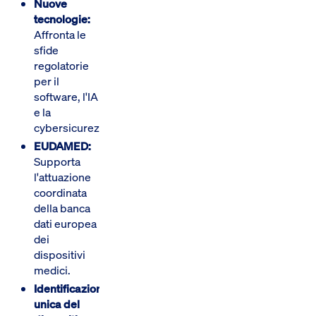
Nuove
tecnologie:
Affronta le
sfide
regolatorie
per il
software, l'IA
e la
cybersicurezza.
EUDAMED:
Supporta
l'attuazione
coordinata
della banca
dati europea
dei
dispositivi
medici.
Identificazione
unica del