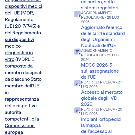
un nucleo, sette
dispositivi medici
sistemi regolatori
dell'UE (MDR,
AGGIORNAMENTO
REGOLATORE
· 29 LUG
Regolamento
2026
(UE) 2017/745) e
Aggiornato l'elenco
del
Regolamento
delle tariffe standard
sui dispositivi
degli Organismi
Notificati dell'UE
medico-
AGGIORNAMENTO
diagnostici in
REGOLATORE
· 29 LUG
vitro
(IVDR). È
2026
MDCG 2026-5
composto da
sull'assegnazione
membri designati
dell'UDI
da ciascuno Stato
REPORT DI RICERCA
· 27
membro dell'UE
LUG 2026
Accesso al mercato
in
globale degli IVD
rappresentanza
2026
delle rispettive
REPORT DI RICERCA
· 20
autorità
LUG 2026
competenti, e la
Impianti ortopedici:
la mappa
Commissione
dell'accesso al
europea