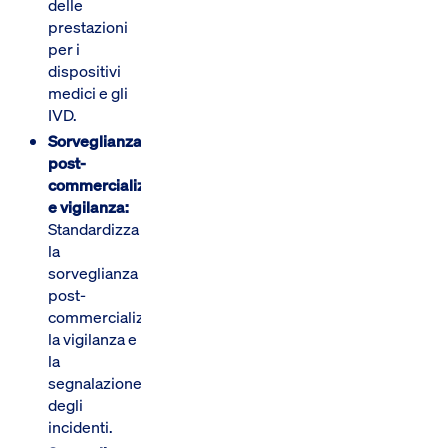
delle
prestazioni
per i
dispositivi
medici e gli
IVD.
Sorveglianza
post-
commercializzazione
e vigilanza:
Standardizza
la
sorveglianza
post-
commercializzazione,
la vigilanza e
la
segnalazione
degli
incidenti.