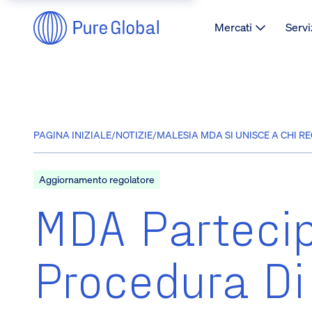
Mercati
Servi
PAGINA INIZIALE
/
NOTIZIE
/
MALESIA MDA SI UNISCE A CHI R
Aggiornamento regolatore
MDA Partecip
Procedura Di