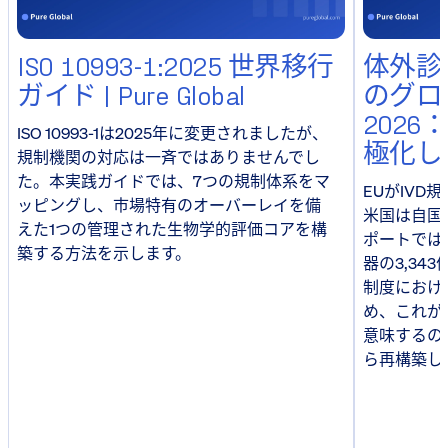
ISO 10993-1:2025 世界移行
体外診
ガイド | Pure Global
のグロ
202
ISO 10993-1は2025年に変更されましたが、
極化し
規制機関の対応は一斉ではありませんでし
た。本実践ガイドでは、7つの規制体系をマ
EUがIV
ッピングし、市場特有のオーバーレイを備
米国は自国
えた1つの管理された生物学的評価コアを構
ポートでは、
築する方法を示します。
器の3,34
制度におけ
め、これが
意味するの
ら再構築し