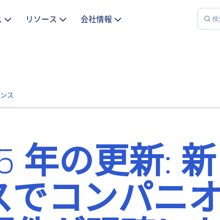
ス
リソース
会社情報
ダンス
025 年の更新: 
スでコンパニ