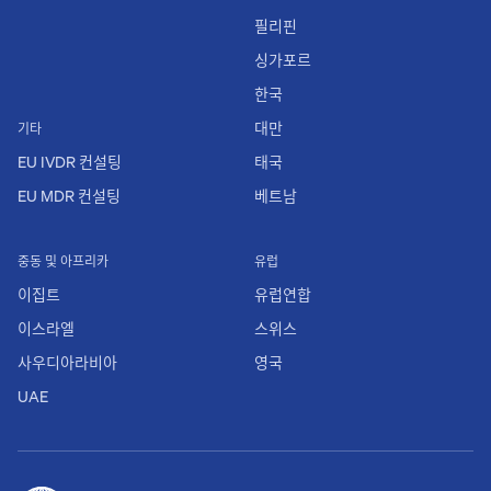
필리핀
싱가포르
한국
대만
기타
EU IVDR 컨설팅
태국
EU MDR 컨설팅
베트남
중동 및 아프리카
유럽
이집트
유럽연합
이스라엘
스위스
사우디아라비아
영국
UAE