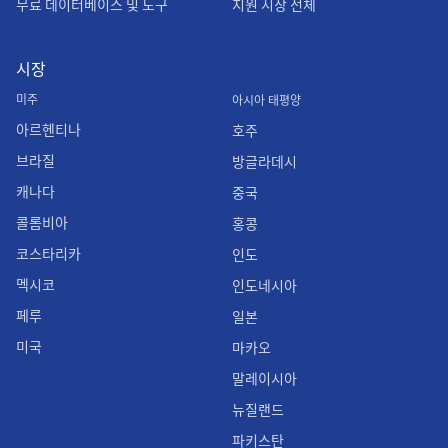
무료 데이터베이스 및 도구
지원 시장 전체
시장
미주
아시아 태평양
아르헨티나
호주
브라질
방글라데시
캐나다
중국
콜롬비아
홍콩
코스타리카
인도
멕시코
인도네시아
페루
일본
미국
마카오
말레이시아
뉴질랜드
파키스탄