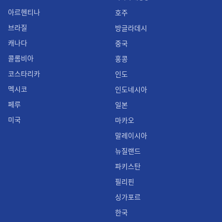
아르헨티나
호주
브라질
방글라데시
캐나다
중국
콜롬비아
홍콩
코스타리카
인도
멕시코
인도네시아
페루
일본
미국
마카오
말레이시아
뉴질랜드
파키스탄
필리핀
싱가포르
한국