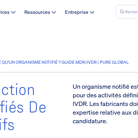
vices
Ressources
Entreprise
E QU'UN ORGANISME NOTIFIÉ ? GUIDE MDR/IVDR | PURE GLOBAL
ction
Un organisme notifié e
pour des activités défi
fiés De
IVDR. Les fabricants doi
expertise relative aux d
ifs
candidature.