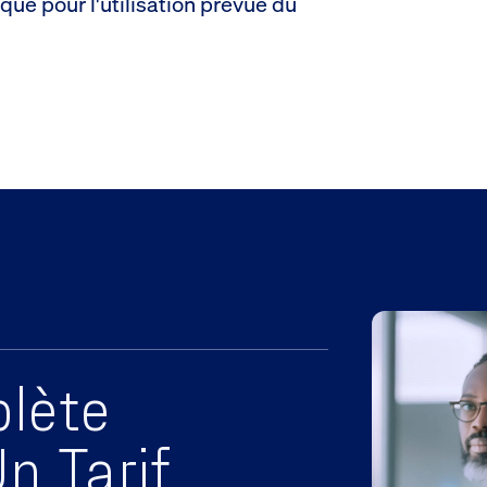
ique pour l'utilisation prévue du
lète
n Tarif