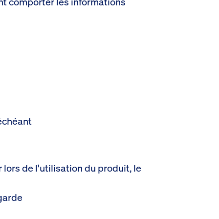
nt comporter les informations
 échéant
ors de l'utilisation du produit, le
garde