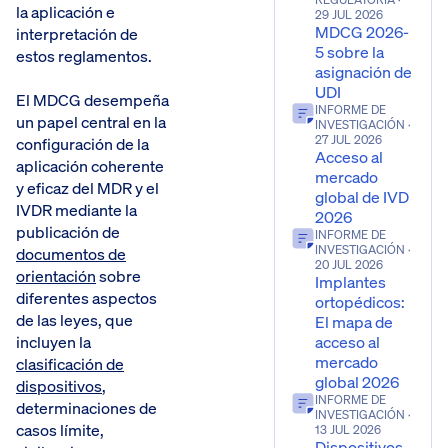
la aplicación e
29 JUL 2026
MDCG 2026-
interpretación de
5 sobre la
estos reglamentos.
asignación de
UDI
El MDCG desempeña
INFORME DE
un papel central en la
INVESTIGACIÓN
·
27 JUL 2026
configuración de la
Acceso al
aplicación coherente
mercado
y eficaz del MDR y el
global de IVD
IVDR mediante la
2026
publicación de
INFORME DE
INVESTIGACIÓN
·
documentos de
20 JUL 2026
orientación
sobre
Implantes
diferentes aspectos
ortopédicos:
de las leyes, que
El mapa de
acceso al
incluyen la
mercado
clasificación de
global 2026
dispositivos
,
INFORME DE
determinaciones de
INVESTIGACIÓN
·
casos límite,
13 JUL 2026
Dispositivos