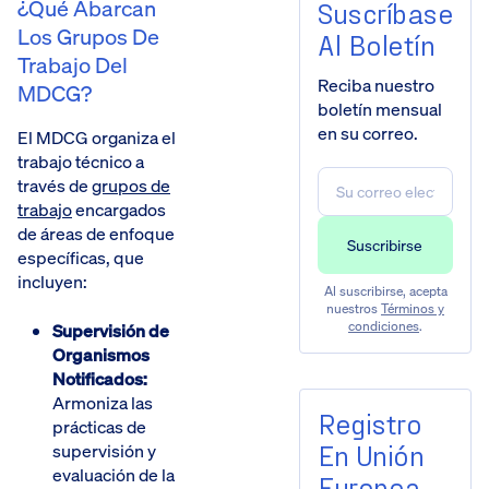
¿Qué Abarcan
Suscríbase
Los Grupos De
Al Boletín
Trabajo Del
Reciba nuestro
MDCG?
boletín mensual
en su correo.
El MDCG organiza el
trabajo técnico a
través de
grupos de
trabajo
encargados
de áreas de enfoque
específicas, que
incluyen:
Al suscribirse, acepta
nuestros
Términos y
condiciones
.
Supervisión de
Organismos
Notificados:
Armoniza las
Registro
prácticas de
En Unión
supervisión y
evaluación de la
Europea