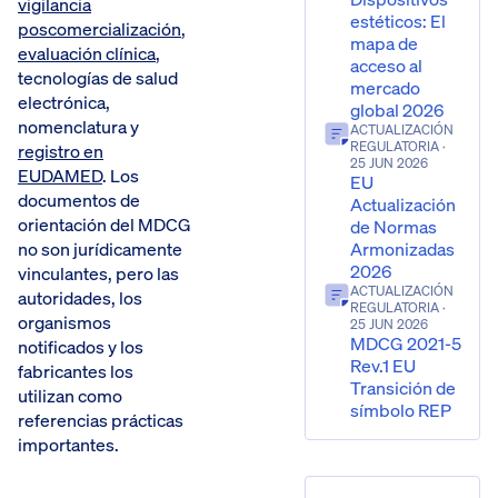
vigilancia
estéticos: El
poscomercialización
,
mapa de
evaluación clínica
,
acceso al
tecnologías de salud
mercado
electrónica,
global 2026
nomenclatura y
ACTUALIZACIÓN
REGULATORIA
·
registro en
25 JUN 2026
EUDAMED
. Los
EU
documentos de
Actualización
orientación del MDCG
de Normas
Armonizadas
no son jurídicamente
2026
vinculantes, pero las
ACTUALIZACIÓN
autoridades, los
REGULATORIA
·
organismos
25 JUN 2026
MDCG 2021-5
notificados y los
Rev.1 EU
fabricantes los
Transición de
utilizan como
símbolo REP
referencias prácticas
importantes.