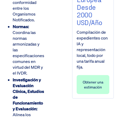
conformidad
Desde
entre los
2000
Organismos
Notificados.
USD/año
Normas:
Compilación de
Coordina las
expedientes con
normas
IA y
armonizadas y
representación
las
local, todo por
especificaciones
una tarifa anual
comunes en
fija.
virtud del MDR y
el IVDR.
Investigación y
Obtener una
Evaluación
estimación
Clínica, Estudios
de
Funcionamiento
y Evaluación:
Alinea los