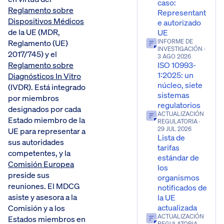
caso:
Reglamento sobre
Representant
Dispositivos Médicos
e autorizado
de la UE (MDR,
UE
Reglamento (UE)
INFORME DE
INVESTIGACIÓN
·
2017/745) y el
3 AGO 2026
Reglamento sobre
ISO 10993-
1:2025: un
Diagnósticos In Vitro
núcleo, siete
(IVDR). Está integrado
sistemas
por miembros
regulatorios
designados por cada
ACTUALIZACIÓN
Estado miembro de la
REGULATORIA
·
29 JUL 2026
UE para representar a
Lista de
sus autoridades
tarifas
competentes, y la
estándar de
Comisión Europea
los
preside sus
organismos
reuniones. El MDCG
notificados de
asiste y asesora a la
la UE
actualizada
Comisión y a los
ACTUALIZACIÓN
Estados miembros en
REGULATORIA
·