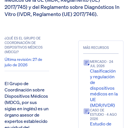
2017/745) y del Reglamento sobre Diagnósticos In
Vitro (IVDR, Reglamento (UE) 2017/746).
¿QUÉ ES EL GRUPO DE
COORDINACIÓN DE
DISPOSITIVOS MÉDICOS
MÁS RECURSOS
(MDCG)?
Última revisión
:
27 de
MERCADO
· 24
julio de 2026
JUL 2026
Clasificación
y regulación
de
El Grupo de
dispositivos
Coordinación sobre
médicos en la
Dispositivos Médicos
UE
(MDCG, por sus
(MDR/IVDR)
siglas en inglés) es un
CASO DE
órgano asesor de
ESTUDIO
· 4 AGO
2026
expertos establecido
Estudio de
en virtud del