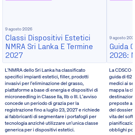
9 agosto 2026
Classi Dispositivi Estetici
9 agosto 202
NMRA Sri Lanka E Termine
Guida 
2027
2026: 
L'NMRA dello Sri Lanka ha classificato
La CDSCO de
specifici impianti estetici, filler, prodotti
guida di 62 
invasivi per l'eliminazione del grasso,
medici ai se
piattaforme a base di energia e dispositivi di
mappa la cla
microneedling in Classe IIa, IIb o III. L'avviso
destinazione 
concede un periodo di grazia per la
preposte al 
registrazione fino a luglio 23, 2027 e richiede
del dossier, 
ai fabbricanti di segmentare i portafogli per
vita del soft
tecnologia anziché utilizzare un'unica classe
pianificazion
generica per i dispositivi estetici.
obblighi po