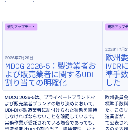
規制アップデート
規制アップデ
2026年7月2
欧州委
2026年7月29日
MDCG 2026-5：製造業者お
IVD
よび販売業者に関するUDI
準手数
割り当ての明確化
した
MDCG 2026-5は、プライベートブランドお
欧州委員会は
よび販売業者ブランドの取り決めにおいて、
標準手数料
UDI-DIが製造業者に紐付けられた状態を維持
た。このリ
しなければならないことを確認しています。
造業者が、
実務作業が委託されている場合であっても、
て公表され
製造業者はUDIの割り当て、維持管理、およ
るのを支援