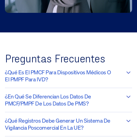
Preguntas Frecuentes
¿Qué Es El PMCF Para Dispositivos Médicos O
El PMPF Para IVD?
¿En Qué Se Diferencian Los Datos De
PMCF/PMPF De Los Datos De PMS?
¿Qué Registros Debe Generar Un Sistema De
Vigilancia Poscomercial En La UE?