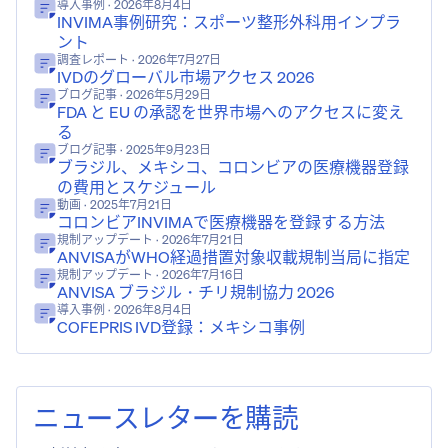
導入事例
· 2026年8月4日
INVIMA事例研究：スポーツ整形外科用インプラ
ント
調査レポート
· 2026年7月27日
IVDのグローバル市場アクセス 2026
ブログ記事
· 2026年5月29日
FDA と EU の承認を世界市場へのアクセスに変え
る
ブログ記事
· 2025年9月23日
ブラジル、メキシコ、コロンビアの医療機器登録
の費用とスケジュール
動画
· 2025年7月21日
コロンビアINVIMAで医療機器を登録する方法
規制アップデート
· 2026年7月21日
ANVISAがWHO経過措置対象収載規制当局に指定
規制アップデート
· 2026年7月16日
ANVISA ブラジル・チリ規制協力 2026
導入事例
· 2026年8月4日
COFEPRIS IVD登録：メキシコ事例
ニュースレターを購読