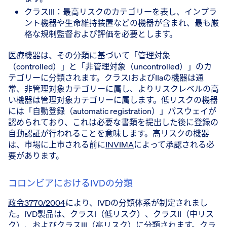
クラスIII：最高リスクのカテゴリーを表し、インプラ
ント機器や生命維持装置などの機器が含まれ、最も厳
格な規制監督および評価を必要とします。
医療機器は、その分類に基づいて「管理対象
（controlled）」と「非管理対象（uncontrolled）」のカ
テゴリーに分類されます。クラスIおよびIIaの機器は通
常、非管理対象カテゴリーに属し、よりリスクレベルの高
い機器は管理対象カテゴリーに属します。低リスクの機器
には「自動登録（automatic registration）」パスウェイが
認められており、これは必要な書類を提出した後に登録の
自動認証が行われることを意味します。高リスクの機器
は、市場に上市される前に
INVIMA
によって承認される必
要があります。
コロンビアにおけるIVDの分類
政令3770/2004
により、IVDの分類体系が制定されまし
た。IVD製品は、クラスI（低リスク）、クラスII（中リス
ク）、およびクラスIII（高リスク）に分類されます。クラ