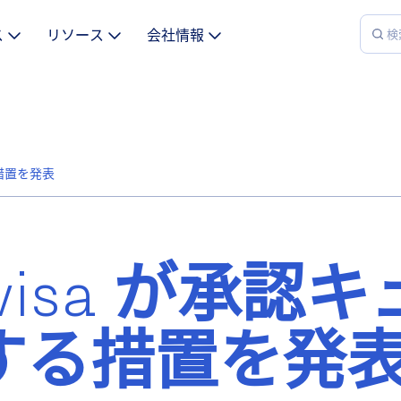
ス
リソース
会社情報
る措置を発表
visa が承認キ
する措置を発