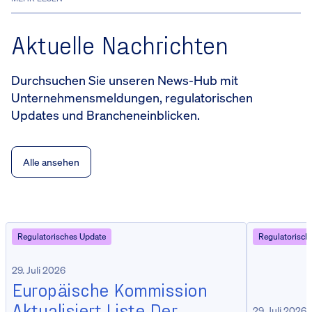
Aktuelle Nachrichten
Durchsuchen Sie unseren News-Hub mit
Unternehmensmeldungen, regulatorischen
Updates und Brancheneinblicken.
Alle ansehen
Regulatorisches Update
Regulatorisch
29. Juli 2026
Europäische Kommission
Aktualisiert Liste Der
29. Juli 2026