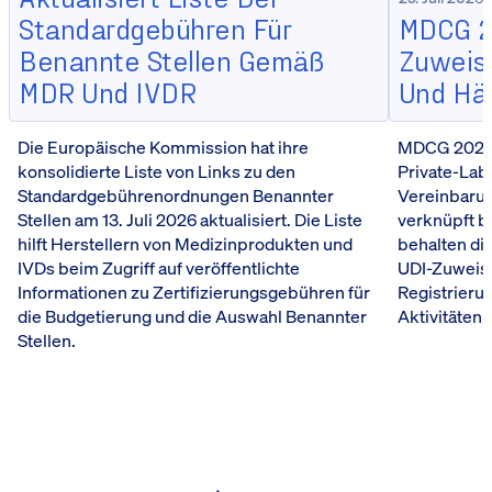
Standardgebühren Für
MDCG 20
Benannte Stellen Gemäß
Zuweisu
MDR Und IVDR
Und Hä
Die Europäische Kommission hat ihre
MDCG 2026-5
konsolidierte Liste von Links zu den
Private-Lab
Standardgebührenordnungen Benannter
Vereinbarun
Stellen am 13. Juli 2026 aktualisiert. Die Liste
verknüpft b
hilft Herstellern von Medizinprodukten und
behalten die
IVDs beim Zugriff auf veröffentlichte
UDI-Zuweis
Informationen zu Zertifizierungsgebühren für
Registrieru
die Budgetierung und die Auswahl Benannter
Aktivitäten 
Stellen.