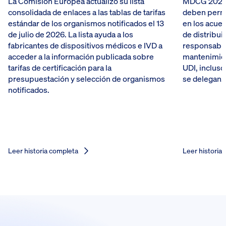
La Comisión Europea actualizó su lista
MDCG 2026-5
consolidada de enlaces a las tablas de tarifas
deben perma
estándar de los organismos notificados el 13
en los acue
de julio de 2026. La lista ayuda a los
de distribui
fabricantes de dispositivos médicos e IVD a
responsabili
acceder a la información publicada sobre
mantenimien
tarifas de certificación para la
UDI, incluso
presupuestación y selección de organismos
se delegan.
notificados.
Leer historia completa
Leer historia