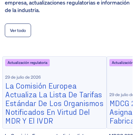
empresa, actualizaciones regulatorias e información
de la industria.
Ver todo
Actualización regulatoria
Actualización 
29 de julio de 2026
La Comisión Europea
Actualiza La Lista De Tarifas
29 de julio d
Estándar De Los Organismos
MDCG 2
Notificados En Virtud Del
Asignac
MDR Y El IVDR
Fabrica