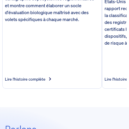
États-Unis s
et montre comment élaborer un socle
rapport reco
d'évaluation biologique maîtrisé avec des
la classifica
volets spécifiques à chaque marché.
des regist
certificats 
dispositifs, 
de risque à 
Lire l'histoire complète
Lire l'histoir
Parlons,