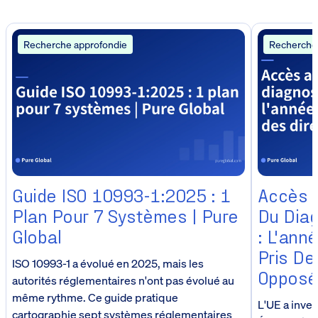
Recherche approfondie
Recherche
Guide ISO 10993-1:2025 : 1
Accès 
Plan Pour 7 Systèmes | Pure
Du Diag
Global
: L'ann
Pris De
ISO 10993-1 a évolué en 2025, mais les
Opposé
autorités réglementaires n'ont pas évolué au
même rythme. Ce guide pratique
L'UE a inver
cartographie sept systèmes réglementaires