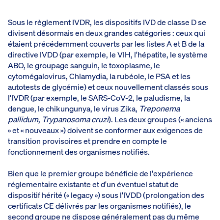
Sous le règlement IVDR, les dispositifs IVD de classe D se
divisent désormais en deux grandes catégories : ceux qui
étaient précédemment couverts par les listes A et B de la
directive IVDD (par exemple, le VIH, l'hépatite, le système
ABO, le groupage sanguin, le toxoplasme, le
cytomégalovirus, Chlamydia, la rubéole, le PSA et les
autotests de glycémie) et ceux nouvellement classés sous
l'IVDR (par exemple, le SARS-CoV-2, le paludisme, la
dengue, le chikungunya, le virus Zika,
Treponema
pallidum
,
Trypanosoma cruzi
). Les deux groupes (« anciens
» et « nouveaux ») doivent se conformer aux exigences de
transition provisoires et prendre en compte le
fonctionnement des organismes notifiés.
Bien que le premier groupe bénéficie de l'expérience
réglementaire existante et d'un éventuel statut de
dispositif hérité (« legacy ») sous l'IVDD (prolongation des
certificats CE délivrés par les organismes notifiés), le
second groupe ne dispose généralement pas du même