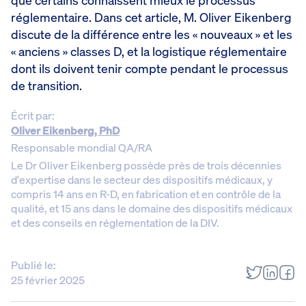
que certains connaissent mieux le processus
réglementaire. Dans cet article, M. Oliver Eikenberg
discute de la différence entre les « nouveaux » et les
« anciens » classes D, et la logistique réglementaire
dont ils doivent tenir compte pendant le processus
de transition.
Écrit par:
Oliver Eikenberg, PhD
Responsable mondial QA/RA
Le Dr Oliver Eikenberg possède près de trois décennies
d'expertise dans le secteur des dispositifs médicaux, y
compris 14 ans en R-D, en fabrication et en contrôle de la
qualité, et 15 ans dans le domaine des dispositifs médicaux
et des conseils en réglementation de la DIV.
Publié le:
25 février 2025