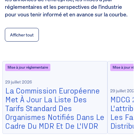
réglementaires et les perspectives de l'industrie
pour vous tenir informé et en avance sur la courbe.
Afficher tout
Mise à jour réglementaire
Mise à jour ré
29 juillet 2026
La Commission Européenne
29 juillet 202
Met À Jour La Liste Des
MDCG 20
Tarifs Standard Des
L'attri
Organismes Notifiés Dans Le
Les Fab
Cadre Du MDR Et De L'IVDR
Distrib