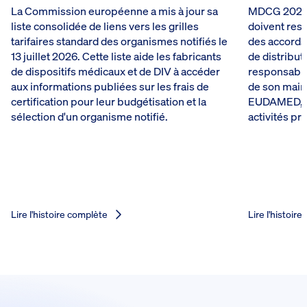
La Commission européenne a mis à jour sa
MDCG 2026-
liste consolidée de liens vers les grilles
doivent rest
tarifaires standard des organismes notifiés le
des accords
13 juillet 2026. Cette liste aide les fabricants
de distribut
de dispositifs médicaux et de DIV à accéder
responsabilit
aux informations publiées sur les frais de
de son maint
certification pour leur budgétisation et la
EUDAMED, m
sélection d'un organisme notifié.
activités pr
Lire l'histoire complète
Lire l'histoir