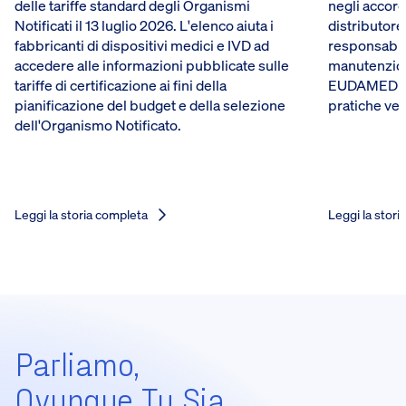
delle tariffe standard degli Organismi
negli accord
Notificati il 13 luglio 2026. L'elenco aiuta i
distributore
fabbricanti di dispositivi medici e IVD ad
responsabili
accedere alle informazioni pubblicate sulle
manutenzione
tariffe di certificazione ai fini della
EUDAMED del
pianificazione del budget e della selezione
pratiche ve
dell'Organismo Notificato.
Leggi la storia completa
Leggi la stori
Parliamo,
Ovunque Tu Sia.