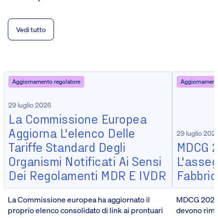
Vedi tutto
Aggiornamento regolatore
Aggiornamento
29 luglio 2026
La Commissione Europea
Aggiorna L'elenco Delle
29 luglio 202
Tariffe Standard Degli
MDCG 2
Organismi Notificati Ai Sensi
L'asseg
Dei Regolamenti MDR E IVDR
Fabbrica
La Commissione europea ha aggiornato il
MDCG 2026-5
proprio elenco consolidato di link ai prontuari
devono riman