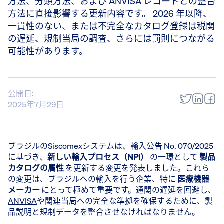
方法、分類方法、および ANVISA レコードとの整合
方法に直接影響する更新内容です。 2026 年以降、
一貫性のない、または不完全なカタログ登録は税関
の遅延、規制当局の調査、さらには罰則につながる
可能性があります。
公開日:
2025年7月29日
ブラジルのSiscomexシステムは、輸入公告 No. 070/2025
に基づき、
新しい輸入プロセス（NPI）
の一環として
製品
カタログの属性
を更新する変更を発表しました。これら
の変更は、ブラジルへの輸入を行う企業、特に
医療機器
メーカー
にとって極めて重要です。通関の遅延を回避し、
ANVISA
や関連当局への完全な準拠を確保するために、製
品説明と規制データを整合させなければなりません。