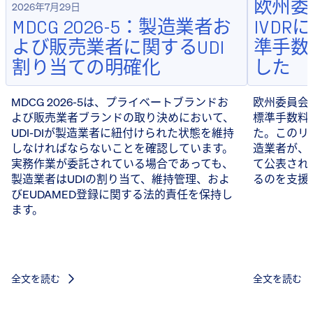
欧州委
2026年7月29日
MDCG 2026-5：製造業者お
IVD
よび販売業者に関するUDI
準手数
割り当ての明確化
した
MDCG 2026-5は、プライベートブランドお
欧州委員会は
よび販売業者ブランドの取り決めにおいて、
標準手数料
UDI-DIが製造業者に紐付けられた状態を維持
た。このリ
しなければならないことを確認しています。
造業者が、
実務作業が委託されている場合であっても、
て公表され
製造業者はUDIの割り当て、維持管理、およ
るのを支援
びEUDAMED登録に関する法的責任を保持し
ます。
全文を読む
全文を読む