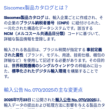
Siscomex製品カタログとは？
Siscomex製品カタログ
は、輸入企業ごとに作成され、そ
の企業の
ブラジル納税者番号（CNPJ）
に紐付けられた、
一元化された構造化データシステムです。該当する
NCM（メルコスール共通品目分類）
コードに基づいて、
詳細な製品情報を登録します。
輸入される各品目は、ブラジル税関が指定する
事前定義
された属性
（ブランド、モデル、用途、技術仕様、梱包の
詳細など）を使用して記述する必要があります。その目的
は、
世界税関機構のシングルウィンドウ
の枠組みに沿っ
た、
標準化されたデジタル輸入環境
を構築することで
す。
輸入公告 No. 070/2025の主な変更点
2025年7月23日
に公開された
輸入公告 No. 070/2025
は、
輸入データの提出および処理方法に影響を与える製品カタ