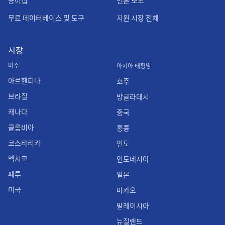
용어집
언론 보도
무료 데이터베이스 및 도구
지원 시장 전체
시장
미주
아시아 태평양
아르헨티나
호주
브라질
방글라데시
캐나다
중국
콜롬비아
홍콩
코스타리카
인도
멕시코
인도네시아
페루
일본
미국
마카오
말레이시아
뉴질랜드