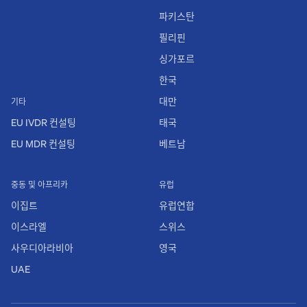
파키스탄
필리핀
싱가포르
한국
대만
기타
EU IVDR 컨설팅
태국
EU MDR 컨설팅
베트남
중동 및 아프리카
유럽
이집트
유럽연합
이스라엘
스위스
사우디아라비아
영국
UAE