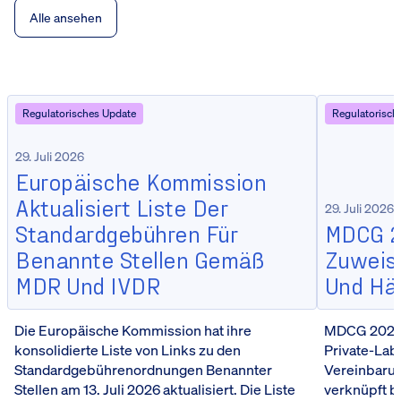
Alle ansehen
Regulatorisches Update
Regulatorisch
29. Juli 2026
Europäische Kommission
Aktualisiert Liste Der
29. Juli 2026
Standardgebühren Für
MDCG 20
Benannte Stellen Gemäß
Zuweisu
MDR Und IVDR
Und Hä
Die Europäische Kommission hat ihre
MDCG 2026-5
konsolidierte Liste von Links zu den
Private-Lab
Standardgebührenordnungen Benannter
Vereinbarun
Stellen am 13. Juli 2026 aktualisiert. Die Liste
verknüpft b