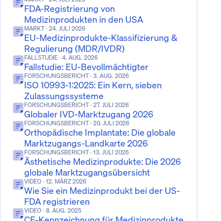
FDA-Registrierung von
Medizinprodukten in den USA
MARKT
· 24. JULI 2026
EU-Medizinprodukte-Klassifizierung &
Regulierung (MDR/IVDR)
FALLSTUDIE
· 4. AUG. 2026
Fallstudie: EU-Bevollmächtigter
FORSCHUNGSBERICHT
· 3. AUG. 2026
ISO 10993-1:2025: Ein Kern, sieben
Zulassungssysteme
FORSCHUNGSBERICHT
· 27. JULI 2026
Globaler IVD-Marktzugang 2026
FORSCHUNGSBERICHT
· 20. JULI 2026
Orthopädische Implantate: Die globale
Marktzugangs-Landkarte 2026
FORSCHUNGSBERICHT
· 13. JULI 2026
Ästhetische Medizinprodukte: Die 2026
globale Marktzugangsübersicht
VIDEO
· 12. MÄRZ 2026
Wie Sie ein Medizinprodukt bei der US-
FDA registrieren
VIDEO
· 8. AUG. 2025
CE-Kennzeichnung für Medizinprodukte