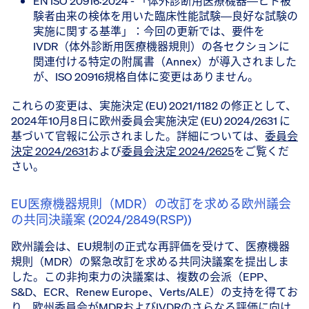
EN ISO 20916:2024 - 「体外診断用医療機器―ヒト被
験者由来の検体を用いた臨床性能試験―良好な試験の
実施に関する基準」：今回の更新では、要件を
IVDR（体外診断用医療機器規則）の各セクションに
関連付ける特定の附属書（Annex）が導入されました
が、ISO 20916規格自体に変更はありません。
これらの変更は、実施決定 (EU) 2021/1182 の修正として、
2024年10月8日に欧州委員会実施決定 (EU) 2024/2631 に
基づいて官報に公示されました。詳細については、
委員会
決定 2024/2631
および
委員会決定 2024/2625
をご覧くだ
さい。
EU医療機器規則（MDR）の改訂を求める欧州議会
の共同決議案 (2024/2849(RSP))
欧州議会は、EU規制の正式な再評価を受けて、医療機器
規則（MDR）の緊急改訂を求める共同決議案を提出しま
した。この非拘束力の決議案は、複数の会派（EPP、
S&D、ECR、Renew Europe、Verts/ALE）の支持を得てお
り、欧州委員会がMDRおよびIVDRのさらなる評価に向け