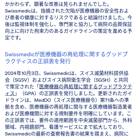
かかわらず、顕著な改善は見られませんでした。
Swissmedicは、指摘された欠陥が医療機器の安全性およ
び患者の健康に対するリスクであると結論付けました。今
後は監視体制を強化し、専門家と協力して病院の品質保証
向上に向けた拘束力のあるガイドラインの策定を進める予
定です。
Swissmedicが医療機器の再処理に関するグッドプ
ラクティスの正誤表を発行
2024年10月3日、Swissmedicは、スイス滅菌材料提供協
会（SGSV）およびスイス病院衛生学会（SGSH）と共同
で策定された「
医療機器の再処理に関するグッドプラクテ
ィス
」（GPA）の正誤表を発行しました。更新されたガイ
ドラインは、MedDO（スイス医療機器令）第71条への準
拠を含め、医療機器の再処理に関与する医療機器製造業者
および医療機関に対する規制要件を明確にしています。こ
の正誤表では、要件の適用範囲を中央滅菌部門から、外科
領域、内視鏡部門、看護サービスにまで拡大しており、
Swissmedicの最新の査察報告書の結果を踏まえ、病院に