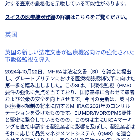
対する査察の厳格化を示唆している可能性があります。
スイスの医療機器登録
の詳細はこちらをご覧ください。
英国
英国の新しい法定文書が医療機器向けの強化された
市販後監視を導入
2024年10月22日、
MHRA
は
法定文書（SI）
を議会に提出
し、グレートブリテンにおける医療機器規制改革に向けた
第一歩を踏み出しました。このSIは、市販後監視（PMS）
要件の強化に焦点を当てており、国際基準に合わせて患者
および公衆の安全を向上させます。今回の更新は、英国の
医療機器規制の将来に関するMHRAの2021年のコンサル
テーションを受けたものです。EU MDR/IVDRのPMS要件
と緊密に整合しているものの、このSIは主にUKCAマーキ
ングを直接申請する製造業者に影響を及ぼし、製造業者は
それに応じて品質マネジメントシステム（QMS）を適合