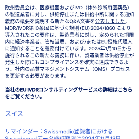
欧州委員会
は、医療機器およびIVD（体外診断用医薬品）
の製造業者に対し、供給停止または供給中断に関する通知
義務の概要を説明する新たなQ&A文書を
公表しました
。
MDR/IVDR第10条(a)に基づく規則 (EU) 2024/1860 により
導入されたこの要件は、製造業者に対し、定められた期限
内に経済事業者、管轄当局、および/または
EU授権代理人
に通知することを義務付けています。2025年1月10日から
施行されるこの新たな義務に伴い、製造業者は供給停止が
発生した際にもコンプライアンスを確実に達成できるよ
う、社内の品質マネジメントシステム（QMS）プロセス
を更新する必要があります。
当社の
EU IVDRコンサルティングサービス
の詳細はこちら
をご覧ください。
スイス
リマインダー：Swissmedic登録者における
Swissdamedデータ検証期限は2024年11月13日