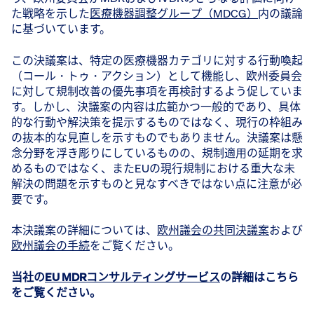
た戦略を示した
医療機器調整グループ（MDCG）
内の議論
に基づいています。
この決議案は、特定の医療機器カテゴリに対する行動喚起
（コール・トゥ・アクション）として機能し、欧州委員会
に対して規制改善の優先事項を再検討するよう促していま
す。しかし、決議案の内容は広範かつ一般的であり、具体
的な行動や解決策を提示するものではなく、現行の枠組み
の抜本的な見直しを示すものでもありません。決議案は懸
念分野を浮き彫りにしているものの、規制適用の延期を求
めるものではなく、またEUの現行規制における重大な未
解決の問題を示すものと見なすべきではない点に注意が必
要です。
本決議案の詳細については、
欧州議会の共同決議案
および
欧州議会の手続
をご覧ください。
当社の
EU MDRコンサルティングサービス
の詳細はこちら
をご覧ください。