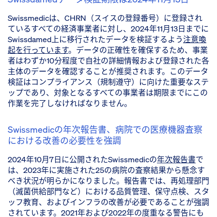
Swissmedicは、CHRN（スイスの登録番号）に登録され
ているすべての経済事業者に対し、2024年11月13日までに
Swissdamed上に移行されたデータを検証するよう
注意喚
起を行っています
。データの正確性を確保するため、事業
者はわずか10分程度で自社の詳細情報および登録された各
主体のデータを確認することが推奨されます。このデータ
検証はコンプライアンス（規制遵守）に向けた重要なステ
ップであり、対象となるすべての事業者は期限までにこの
作業を完了しなければなりません。
Swissmedicの年次報告書、病院での医療機器査察
における改善の必要性を強調
2024年10月7日に公開されたSwissmedicの
年次報告書
で
は、2023年に実施された25の病院の査察結果から懸念す
べき状況が明らかになりました。報告書では、再処理部門
（滅菌供給部門など）における品質管理、保守点検、スタ
ッフ教育、およびインフラの改善が必要であることが強調
されています。2021年および2022年の度重なる警告にも