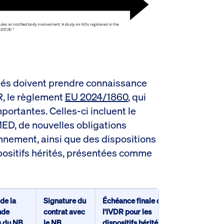
ités doivent prendre connaissance
, le règlement
EU 2024/1860
, qui
mportantes. Celles-ci incluent le
D, de nouvelles obligations
onnement, ainsi que des dispositions
spositifs hérités, présentées comme
de la
Signature du
Échéance finale de
nde
contrat avec
l'IVDR pour les
s du NB
le NB
dispositifs hérités