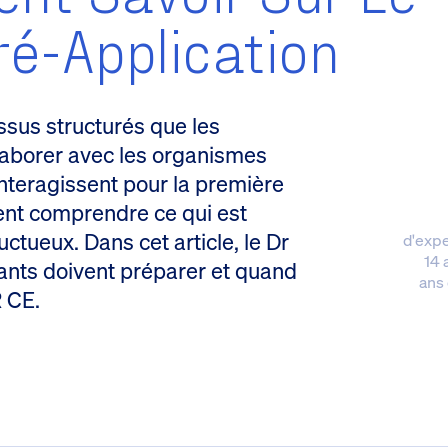
é-Application
sus structurés que les
llaborer avec les organismes
interagissent pour la première
vent comprendre ce qui est
ctueux. Dans cet article, le Dr
d'expe
14 
icants doivent préparer et quand
ans 
 CE.