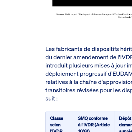
Les fabricants de dispositifs hér
du dernier amendement de l'IVDR
introduit plusieurs mises à jour i
déploiement progressif d'EUDAME
relatives à la chaîne d'approvisi
transitoires révisées pour les di
suit :
Classe
SMQ conforme
Dépôt 
selon
à l'IVDR (Article
dema
l'IVDR
10(8))
auprè