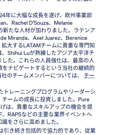
24年に大幅な成長を遂げ、欧州事業部
an、Rachel D’Souza、Melanie
nbergなどの新たな人材が加わりました。ラテンア
e Miranda、Axel Juarez、Berenice
teiroが、拡大するLATAMチームに貴重な専門知
Shihui Luが熟練したアジア太平洋チ
ました。これらの人員強化は、最高の人
境をナビゲートするという当社の継続的
当社のチームメンバーについては、
チー
たトレーニングプログラムやリーダーシ
チームの成長に投資しました。Pure
terの立ち上げは、貴重なスキルアップの機会を提
CMEF、RAPSなどの主要な業界イベントへ
知識をさらに高めました。
は引き続き包括的で協力的であり、従業