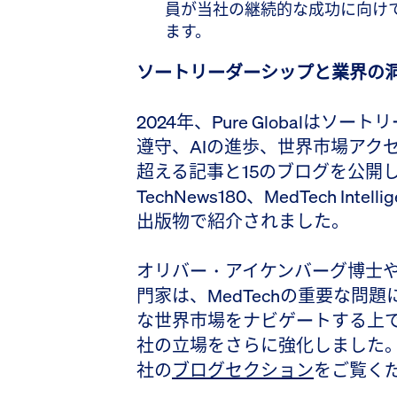
員が当社の継続的な成功に向け
ます。
ソートリーダーシップと業界の
2024年、Pure Globalは
遵守、AIの進歩、世界市場アク
超える記事と15のブログを公開
TechNews180、MedTech Intell
出版物で紹介されました。
オリバー・アイケンバーグ博士や
門家は、MedTechの重要な問
な世界市場をナビゲートする上
社の立場をさらに強化しました
社の
ブログセクション
をご覧く