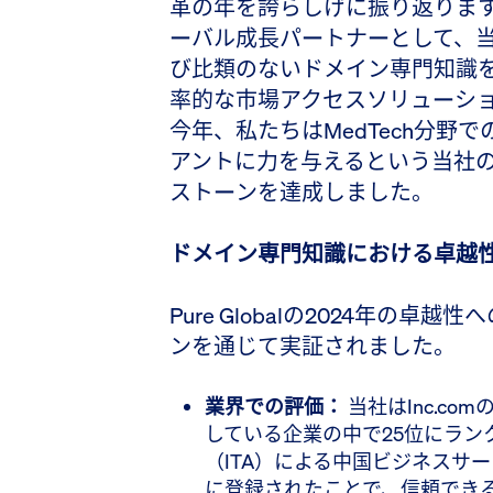
革の年を誇らしげに振り返ります。
ーバル成長パートナーとして、
び比類のないドメイン専門知識
率的な市場アクセスソリューシ
今年、私たちはMedTech分野
アントに力を与えるという当社
ストーンを達成しました。
ドメイン専門知識における卓越
Pure Globalの2024年の
ンを通じて実証されました。
業界での評価：
当社はInc.c
している企業の中で25位にラン
（ITA）による中国ビジネスサ
に登録されたことで、信頼でき