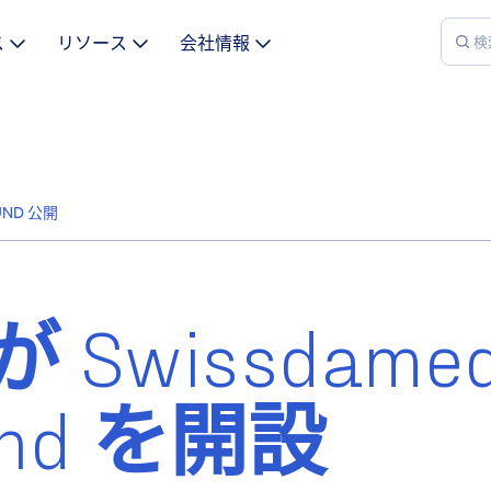
ス
リソース
会社情報
OUND 公開
 が Swissdame
ound を開設