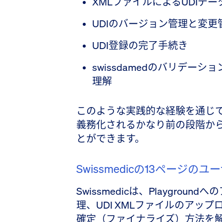
XMLファイルによるUDIデ
UDIのバージョン管理と変
UDI登録の完了手続き
swissdamedのバリデー
理解
このような実践的な経験を通じ
義務化されるかなり前の段階か
とができます。
Swissmedicの13ページの
Swissmedicは、Playgro
理、UDI XMLファイルのアッ
確定（ファイナライズ）方法を解