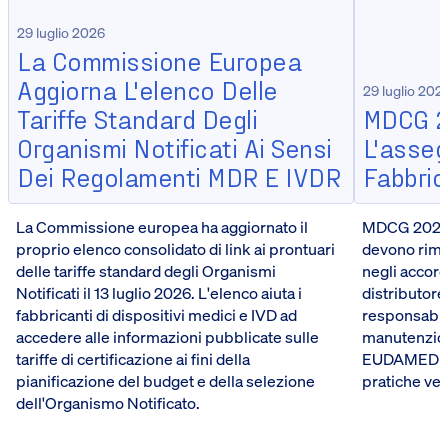
29 luglio 2026
La Commissione Europea
Aggiorna L'elenco Delle
29 luglio 202
Tariffe Standard Degli
MDCG 2
Organismi Notificati Ai Sensi
L'asseg
Dei Regolamenti MDR E IVDR
Fabbrica
La Commissione europea ha aggiornato il
MDCG 2026-5
proprio elenco consolidato di link ai prontuari
devono riman
delle tariffe standard degli Organismi
negli accord
Notificati il 13 luglio 2026. L'elenco aiuta i
distributore
fabbricanti di dispositivi medici e IVD ad
responsabili
accedere alle informazioni pubblicate sulle
manutenzione
tariffe di certificazione ai fini della
EUDAMED del
pianificazione del budget e della selezione
pratiche ve
dell'Organismo Notificato.