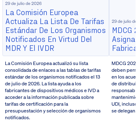
29 de julio de 2026
La Comisión Europea
Actualiza La Lista De Tarifas
29 de julio d
Estándar De Los Organismos
MDCG 2
Notificados En Virtud Del
Asignac
MDR Y El IVDR
Fabrica
La Comisión Europea actualizó su lista
MDCG 2026-5
consolidada de enlaces a las tablas de tarifas
deben perma
estándar de los organismos notificados el 13
en los acue
de julio de 2026. La lista ayuda a los
de distribui
fabricantes de dispositivos médicos e IVD a
responsabili
acceder a la información publicada sobre
mantenimien
tarifas de certificación para la
UDI, incluso
presupuestación y selección de organismos
se delegan.
notificados.