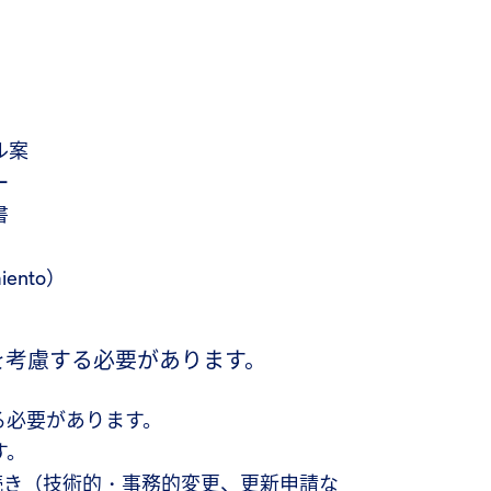
ル案
ー
書
iento）
を考慮する必要があります。
る必要があります。
す。
手続き（技術的・事務的変更、更新申請な