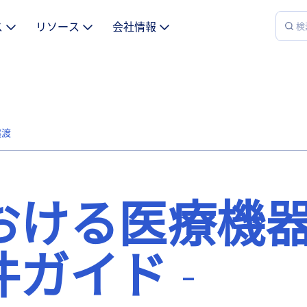
ス
リソース
会社情報
譲渡
おける医療機
ガイド -