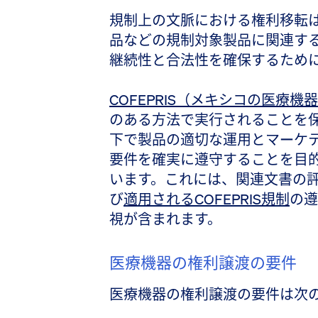
規制上の文脈における権利移転
品などの規制対象製品に関連す
継続性と合法性を確保するため
COFEPRIS（メキシコの医療機
のある方法で実行されることを
下で製品の適切な運用とマーケ
要件を確実に遵守することを目
います。これには、関連文書の
び
適用されるCOFEPRIS規制
の遵
視が含まれます。
医療機器の権利譲渡の要件
医療機器の権利譲渡の要件は次