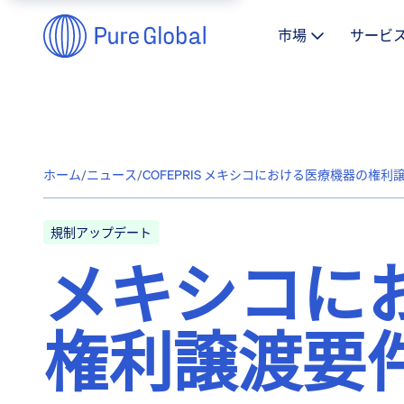
市場
サービ
ホーム
/
ニュース
/
COFEPRIS メキシコにおける医療機器の権利
規制アップデート
メキシコに
権利譲渡要件