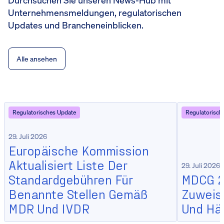
Unternehmensmeldungen, regulatorischen
Updates und Brancheneinblicken.
Alle ansehen
Regulatorisches Update
Regulatorisch
29. Juli 2026
Europäische Kommission
Aktualisiert Liste Der
29. Juli 2026
Standardgebühren Für
MDCG 20
Benannte Stellen Gemäß
Zuweisu
MDR Und IVDR
Und Hä