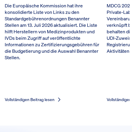
Die Europäische Kommission hat ihre
MDCG 2026-5
konsolidierte Liste von Links zu den
Private-Lab
Standardgebührenordnungen Benannter
Vereinbarun
Stellen am 13. Juli 2026 aktualisiert. Die Liste
verknüpft b
hilft Herstellern von Medizinprodukten und
behalten die
IVDs beim Zugriff auf veröffentlichte
UDI-Zuweis
Informationen zu Zertifizierungsgebühren für
Registrieru
die Budgetierung und die Auswahl Benannter
Aktivitäten 
Stellen.
Vollständigen Beitrag lesen
Vollständigen