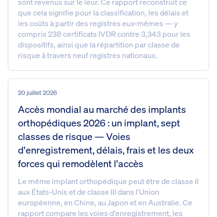
sont revenus sur le leur. Ce rapport reconstruit ce
que cela signifie pour la classification, les délais et
les coûts à partir des registres eux-mêmes — y
compris 238 certificats IVDR contre 3,343 pour les
dispositifs, ainsi que la répartition par classe de
risque à travers neuf registres nationaux.
20 juillet 2026
Accès mondial au marché des implants
orthopédiques 2026 : un implant, sept
classes de risque — Voies
d'enregistrement, délais, frais et les deux
forces qui remodèlent l'accès
Le même implant orthopédique peut être de classe II
aux États-Unis et de classe III dans l'Union
européenne, en Chine, au Japon et en Australie. Ce
rapport compare les voies d'enregistrement, les