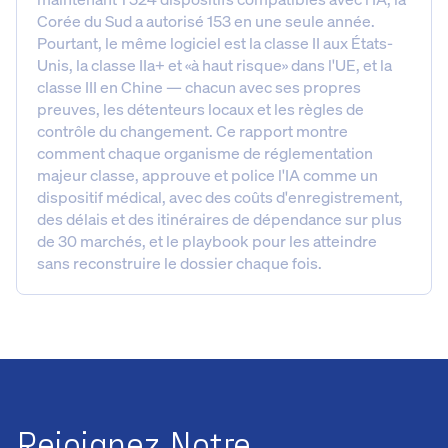
Corée du Sud a autorisé 153 en une seule année.
Pourtant, le même logiciel est la classe II aux États-
Unis, la classe IIa+ et «à haut risque» dans l'UE, et la
classe III en Chine — chacun avec ses propres
preuves, les détenteurs locaux et les règles de
contrôle du changement. Ce rapport montre
comment chaque organisme de réglementation
majeur classe, approuve et police l'IA comme un
dispositif médical, avec des coûts d'enregistrement,
des délais et des itinéraires de dépendance sur plus
de 30 marchés, et le playbook pour les atteindre
sans reconstruire le dossier chaque fois.
Rejoignez Notre