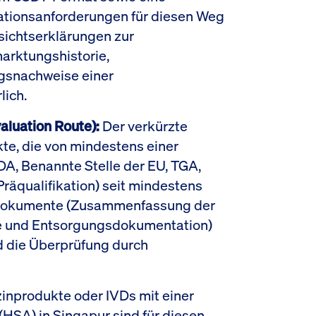
ationsanforderungen für diesen Weg
sichtserklärungen zur
arktungshistorie,
gsnachweise einer
lich.
luation Route):
Der verkürzte
te, die von mindestens einer
A, Benannte Stelle der EU, TGA,
qualifikation) seit mindestens
 Dokumente (Zusammenfassung der
yse und Entsorgungsdokumentation)
d die Überprüfung durch
inprodukte oder IVDs mit einer
(HSA) in Singapur sind für diesen