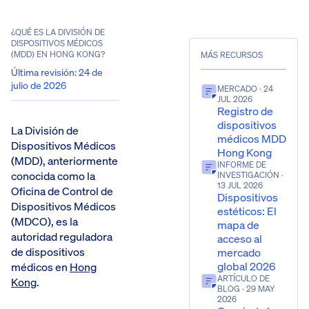
¿QUÉ ES LA DIVISIÓN DE
DISPOSITIVOS MÉDICOS
(MDD) EN HONG KONG?
MÁS RECURSOS
Última revisión
:
24 de
julio de 2026
MERCADO
· 24
JUL 2026
Registro de
dispositivos
La División de
médicos MDD
Dispositivos Médicos
Hong Kong
(MDD), anteriormente
INFORME DE
conocida como la
INVESTIGACIÓN
·
13 JUL 2026
Oficina de Control de
Dispositivos
Dispositivos Médicos
estéticos: El
(MDCO), es la
mapa de
autoridad reguladora
acceso al
de dispositivos
mercado
global 2026
médicos en
Hong
ARTÍCULO DE
Kong
.
BLOG
· 29 MAY
2026