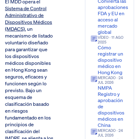
Convierta las
El MDD opera el
aprobaciones
Sistema de Control
FDA y EU en
Administrativo de
acceso al
Dispositivos Médicos
mercado
(MDACS)
, un
global
mecanismo de listado
VÍDEO
· 11 AGO
voluntario diseñado
2025
Cómo
para garantizar que
registrar un
los dispositivos
dispositivo
médicos disponibles
médico en
en Hong Kong sean
Hong Kong
seguros, eficaces y
MERCADO
· 24
JUL 2026
funcionen según lo
NMPA
previsto. Bajo un
Registro y
esquema de
aprobación
clasificación basado
de
en riesgos
dispositivos
fundamentado en los
médicos en
principios de
China
clasificación del
MERCADO
· 24
JUL 2026
IMDRF, se alienta a los