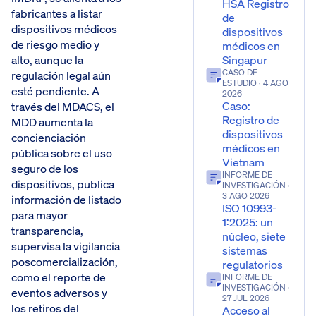
HSA Registro
fabricantes a listar
de
dispositivos médicos
dispositivos
de riesgo medio y
médicos en
Singapur
alto, aunque la
CASO DE
regulación legal aún
ESTUDIO
· 4 AGO
esté pendiente. A
2026
Caso:
través del MDACS, el
Registro de
MDD aumenta la
dispositivos
concienciación
médicos en
pública sobre el uso
Vietnam
seguro de los
INFORME DE
dispositivos, publica
INVESTIGACIÓN
·
3 AGO 2026
información de listado
ISO 10993-
para mayor
1:2025: un
transparencia,
núcleo, siete
supervisa la vigilancia
sistemas
poscomercialización,
regulatorios
como el reporte de
INFORME DE
INVESTIGACIÓN
·
eventos adversos y
27 JUL 2026
los retiros del
Acceso al