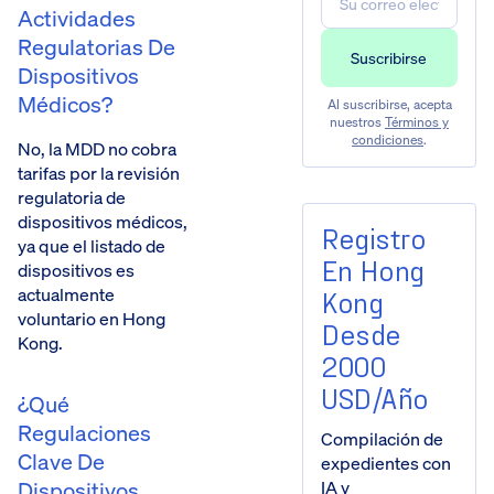
Actividades
Regulatorias De
Dispositivos
Médicos?
Al suscribirse, acepta
nuestros
Términos y
condiciones
.
No, la MDD no cobra
tarifas por la revisión
regulatoria de
dispositivos médicos,
Registro
ya que el listado de
En Hong
dispositivos es
actualmente
Kong
voluntario en Hong
Desde
Kong.
2000
USD/año
¿Qué
Regulaciones
Compilación de
Clave De
expedientes con
IA y
Dispositivos