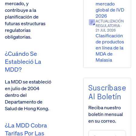
mercado, y
mercado
global de IVD
contribuye a la
2026
planificación de
ACTUALIZACIÓN
futuras estructuras
REGULATORIA
·
regulatorias
21 JUL 2026
Clasificación
obligatorias.
de productos
en línea de la
¿Cuándo Se
MDA de
Malasia
Estableció La
MDD?
La MDD se estableció
Suscríbase
en julio de 2004
Al Boletín
dentro del
Departamento de
Reciba nuestro
Salud de Hong Kong.
boletín mensual
en su correo.
¿La MDD Cobra
Tarifas Por Las