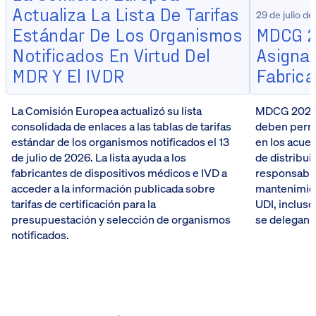
Actualiza La Lista De Tarifas
29 de julio d
Estándar De Los Organismos
MDCG 2
Notificados En Virtud Del
Asignac
MDR Y El IVDR
Fabrica
La Comisión Europea actualizó su lista
MDCG 2026-5
consolidada de enlaces a las tablas de tarifas
deben perma
estándar de los organismos notificados el 13
en los acue
de julio de 2026. La lista ayuda a los
de distribui
fabricantes de dispositivos médicos e IVD a
responsabili
acceder a la información publicada sobre
mantenimien
tarifas de certificación para la
UDI, incluso
presupuestación y selección de organismos
se delegan.
notificados.