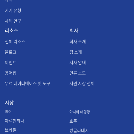
기기 유형
사례 연구
리소스
회사
전체 리소스
회사 소개
블로그
팀 소개
이벤트
지사 안내
용어집
언론 보도
무료 데이터베이스 및 도구
지원 시장 전체
시장
미주
아시아 태평양
아르헨티나
호주
브라질
방글라데시