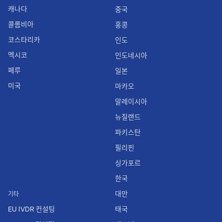
캐나다
중국
콜롬비아
홍콩
코스타리카
인도
멕시코
인도네시아
페루
일본
미국
마카오
말레이시아
뉴질랜드
파키스탄
필리핀
싱가포르
한국
대만
기타
EU IVDR 컨설팅
태국