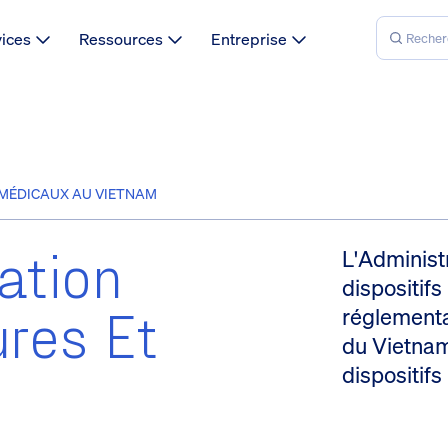
vices
Ressources
Entreprise
S MÉDICAUX AU VIETNAM
ation
L'Administr
dispositif
ures Et
réglementa
du Vietnam
dispositif